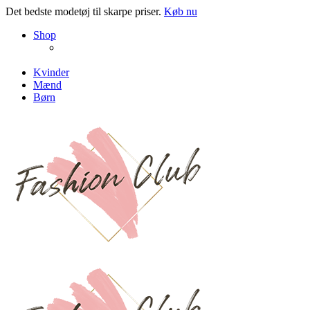
Det bedste modetøj til skarpe priser.
Køb nu
NEW PRODUCTS
Shop
ENJOY FREE SHIPPING
The Chair Collection
The Best Lamps
Kvinder
Mænd
Børn