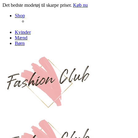
Det bedste modetøj til skarpe priser.
Køb nu
NEW PRODUCTS
Shop
ENJOY FREE SHIPPING
The Chair Collection
The Best Lamps
Kvinder
Mænd
Børn