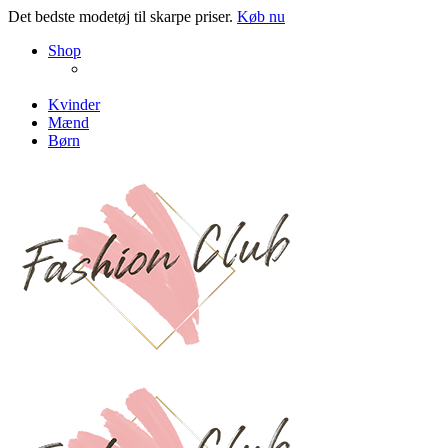
Det bedste modetøj til skarpe priser.
Køb nu
NEW PRODUCTS
Shop
ENJOY FREE SHIPPING
The Chair Collection
The Best Lamps
Kvinder
Mænd
Børn