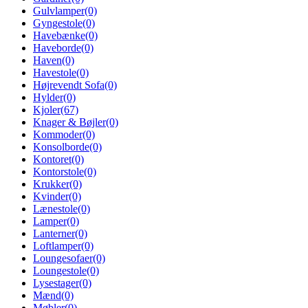
Gulvlamper
(0)
Gyngestole
(0)
Havebænke
(0)
Haveborde
(0)
Haven
(0)
Havestole
(0)
Højrevendt Sofa
(0)
Hylder
(0)
Kjoler
(67)
Knager & Bøjler
(0)
Kommoder
(0)
Konsolborde
(0)
Kontoret
(0)
Kontorstole
(0)
Krukker
(0)
Kvinder
(0)
Lænestole
(0)
Lamper
(0)
Lanterner
(0)
Loftlamper
(0)
Loungesofaer
(0)
Loungestole
(0)
Lysestager
(0)
Mænd
(0)
Møbler
(0)