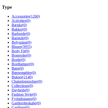
Type
Accessories
(1260)
Activities
(0)
Bænke
(0)
Bakker
(0)
Barborde
(0)
Barstole
(0)
Belysning
(0)
Bluser
(3955)
Body Fit
(0)
Bogreoler
(0)
Borde
(0)
Bordlamper
(0)
Børn
(0)
Børnemøbler
(0)
Bukser
(2140)
Chaiselongsofaer
(0)
Collections
(0)
Daybeds
(0)
Fashion Style
(0)
Fyrfadsstager
(0)
Garderobeskabe
(0)
Gardiner
(0)