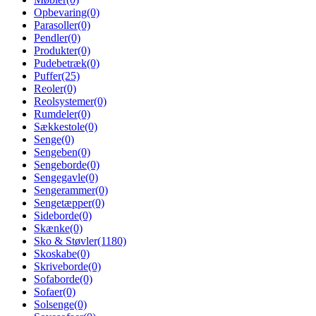
Opbevaring
(0)
Parasoller
(0)
Pendler
(0)
Produkter
(0)
Pudebetræk
(0)
Puffer
(25)
Reoler
(0)
Reolsystemer
(0)
Rumdeler
(0)
Sækkestole
(0)
Senge
(0)
Sengeben
(0)
Sengeborde
(0)
Sengegavle
(0)
Sengerammer
(0)
Sengetæpper
(0)
Sideborde
(0)
Skænke
(0)
Sko & Støvler
(1180)
Skoskabe
(0)
Skriveborde
(0)
Sofaborde
(0)
Sofaer
(0)
Solsenge
(0)