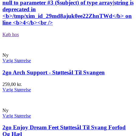
null to parameter #3 ($subject) of type array|string is
deprecated in
<b>/tmp/xim_id_29md8ajuk0ee22ZhnTWd</b> on
line <b>4</b><br />
Køb hos
Ny
Vælg Størrelse
2go Arch Support - Støttesål Til Svangen
259,00
kr.
Vælg Størrelse
Ny
Vælg Størrelse
2go Enjoy Dream Feet Støttesål Til Svang Forfod
Og Hæl