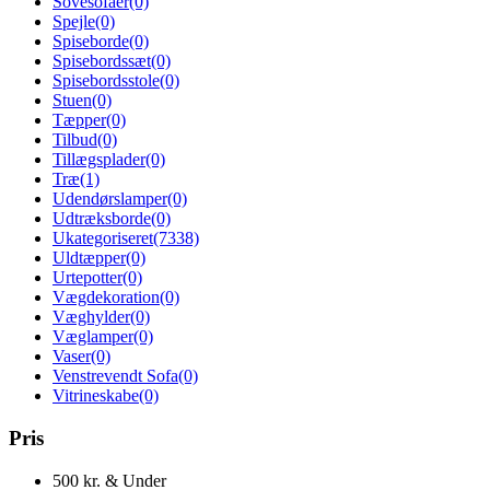
Sovesofaer
(0)
Spejle
(0)
Spiseborde
(0)
Spisebordssæt
(0)
Spisebordsstole
(0)
Stuen
(0)
Tæpper
(0)
Tilbud
(0)
Tillægsplader
(0)
Træ
(1)
Udendørslamper
(0)
Udtræksborde
(0)
Ukategoriseret
(7338)
Uldtæpper
(0)
Urtepotter
(0)
Vægdekoration
(0)
Væghylder
(0)
Væglamper
(0)
Vaser
(0)
Venstrevendt Sofa
(0)
Vitrineskabe
(0)
Pris
500 kr. & Under