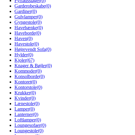
Fyrfadsstager
(0)
Garderobeskabe
(0)
Gardiner
(0)
Gulvlamper
(0)
Gyngestole
(0)
Havebænke
(0)
Haveborde
(0)
Haven
(0)
Havestole
(0)
Højrevendt Sofa
(0)
Hylder
(0)
Kjoler
(67)
Knager & Bøjler
(0)
Kommoder
(0)
Konsolborde
(0)
Kontoret
(0)
Kontorstole
(0)
Krukker
(0)
Kvinder
(0)
Lænestole
(0)
Lamper
(0)
Lanterner
(0)
Loftlamper
(0)
Loungesofaer
(0)
Loungestole
(0)