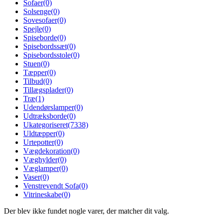
Sofaer
(0)
Solsenge
(0)
Sovesofaer
(0)
Spejle
(0)
Spiseborde
(0)
Spisebordssæt
(0)
Spisebordsstole
(0)
Stuen
(0)
Tæpper
(0)
Tilbud
(0)
Tillægsplader
(0)
Træ
(1)
Udendørslamper
(0)
Udtræksborde
(0)
Ukategoriseret
(7338)
Uldtæpper
(0)
Urtepotter
(0)
Vægdekoration
(0)
Væghylder
(0)
Væglamper
(0)
Vaser
(0)
Venstrevendt Sofa
(0)
Vitrineskabe
(0)
Der blev ikke fundet nogle varer, der matcher dit valg.