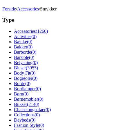
Forside
/
Accessories
/
Smykker
Type
Accessories
(1260)
Activities
(0)
Bænke
(0)
Bakker
(0)
Barborde
(0)
Barstole
(0)
Belysning
(0)
Bluser
(3955)
Body Fit
(0)
Bogreoler
(0)
Borde
(0)
Bordlamper
(0)
Børn
(0)
Børnemøbler
(0)
Bukser
(2140)
Chaiselongsofaer
(0)
Collections
(0)
Daybeds
(0)
Fashion Style
(0)