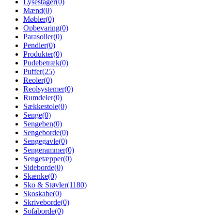
Lysestager
(0)
Mænd
(0)
Møbler
(0)
Opbevaring
(0)
Parasoller
(0)
Pendler
(0)
Produkter
(0)
Pudebetræk
(0)
Puffer
(25)
Reoler
(0)
Reolsystemer
(0)
Rumdeler
(0)
Sækkestole
(0)
Senge
(0)
Sengeben
(0)
Sengeborde
(0)
Sengegavle
(0)
Sengerammer
(0)
Sengetæpper
(0)
Sideborde
(0)
Skænke
(0)
Sko & Støvler
(1180)
Skoskabe
(0)
Skriveborde
(0)
Sofaborde
(0)