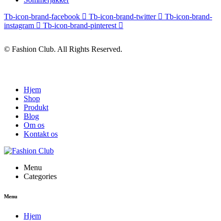
Tb-icon-brand-facebook
Tb-icon-brand-twitter
Tb-icon-brand-
instagram
Tb-icon-brand-pinterest
© Fashion Club. All Rights Reserved.
Hjem
Shop
Produkt
Blog
Om os
Kontakt os
Menu
Categories
Menu
Hjem