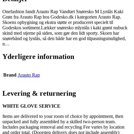
Onefashion fandt Arauto Rap Vandtæt Snøresko M Lynlås Kaki
Grøn fra Arauto Rap hos Godesko.dk i kategorien Arauto Rap.
Skoens opbygning og ekstra støtte er produceret specielt til
Godeskos sortiment.Lækker snøresko mlynlås i kaki grønt nubuck
skind med stjerne på siden, som gør den lidt sporty. Skoen har
snørebånd og lynlås, så den både har en god tilpasningsmulighed,
n…
Yderligere information
Brand
Arauto Rap
Levering & returnering
WHITE GLOVE SERVICE
Items are delivered to your room of choice by appointment, then
unpacked and fully assembled by a skilled two-person team.
Includes packaging removal and recycling Fee varies by location
and order total. (Doorstep delivery does not include assembly)