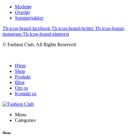
Modetøj
Overtøj
Sommerjakker
Tb-icon-brand-facebook
Tb-icon-brand-twitter
Tb-icon-brand-
instagram
Tb-icon-brand-pinterest
© Fashion Club. All Rights Reserved.
Hjem
Shop
Produkt
Blog
Om os
Kontakt os
Menu
Categories
Menu