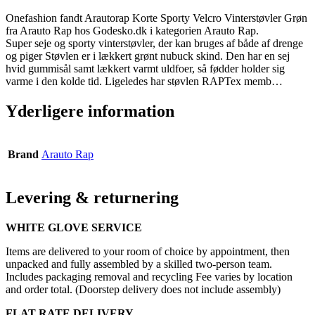
Onefashion fandt Arautorap Korte Sporty Velcro Vinterstøvler Grøn
fra Arauto Rap hos Godesko.dk i kategorien Arauto Rap.
Super seje og sporty vinterstøvler, der kan bruges af både af drenge
og piger Støvlen er i lækkert grønt nubuck skind. Den har en sej
hvid gummisål samt lækkert varmt uldfoer, så fødder holder sig
varme i den kolde tid. Ligeledes har støvlen RAPTex memb…
Yderligere information
Brand
Arauto Rap
Levering & returnering
WHITE GLOVE SERVICE
Items are delivered to your room of choice by appointment, then
unpacked and fully assembled by a skilled two-person team.
Includes packaging removal and recycling Fee varies by location
and order total. (Doorstep delivery does not include assembly)
FLAT RATE DELIVERY