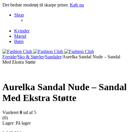
Det bedste modetøj til skarpe priser.
Køb nu
NEW PRODUCTS
Shop
ENJOY FREE SHIPPING
The Chair Collection
The Best Lamps
Kvinder
Mænd
Børn
Forside
/
Sko & Støvler
/
Sandaler
/
Aurelka Sandal Nude – Sandal
Med Ekstra Støtte
Ny
Aurelka Sandal Nude – Sandal
Med Ekstra Støtte
Vurderet
0
ud af 5
(0)
Lager:
På lager