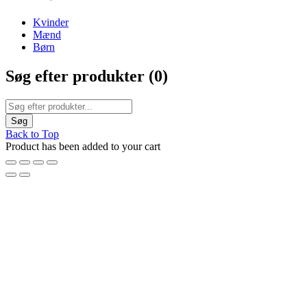
The Chair Collection
The Best Lamps
Kvinder
Mænd
Børn
Søg efter produkter (
0
)
Back to Top
Product has been added to your cart