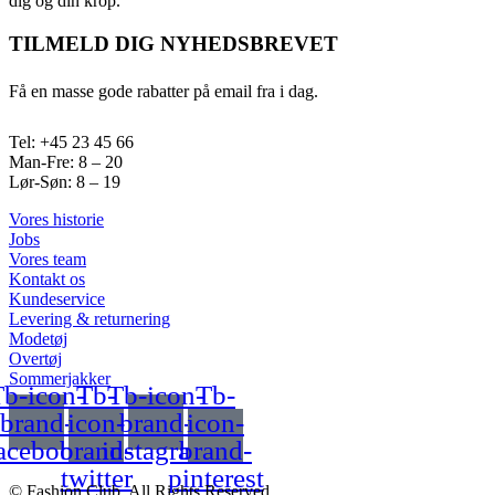
dig og din krop.
TILMELD DIG NYHEDSBREVET
Få en masse gode rabatter på email fra i dag.
Tel: +45 23 45 66
Man-Fre: 8 – 20
Lør-Søn: 8 – 19
Vores historie
Jobs
Vores team
Kontakt os
Kundeservice
Levering & returnering
Modetøj
Overtøj
Sommerjakker
b-icon-
Tb-
Tb-icon-
Tb-
brand-
icon-
brand-
icon-
acebook
brand-
instagram
brand-
twitter
pinterest
© Fashion Club. All Rights Reserved.