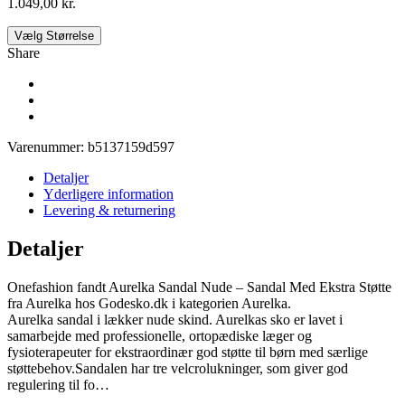
1.049,00
kr.
Vælg Størrelse
Share
Varenummer:
b5137159d597
Detaljer
Yderligere information
Levering & returnering
Detaljer
Onefashion fandt Aurelka Sandal Nude – Sandal Med Ekstra Støtte
fra Aurelka hos Godesko.dk i kategorien Aurelka.
Aurelka sandal i lækker nude skind. Aurelkas sko er lavet i
samarbejde med professionelle, ortopædiske læger og
fysioterapeuter for ekstraordinær god støtte til børn med særlige
støttebehov.Sandalen har tre velcrolukninger, som giver god
regulering til fo…