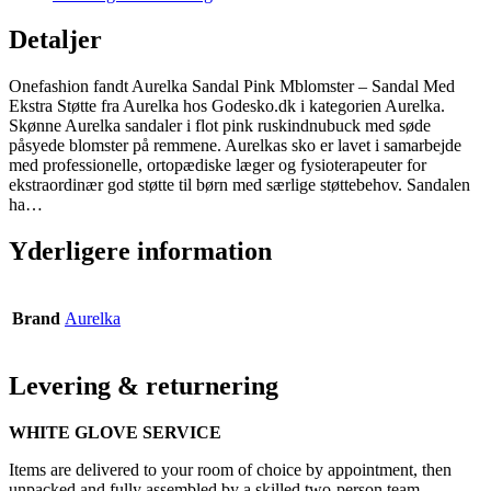
Detaljer
Onefashion fandt Aurelka Sandal Pink Mblomster – Sandal Med
Ekstra Støtte fra Aurelka hos Godesko.dk i kategorien Aurelka.
Skønne Aurelka sandaler i flot pink ruskindnubuck med søde
påsyede blomster på remmene. Aurelkas sko er lavet i samarbejde
med professionelle, ortopædiske læger og fysioterapeuter for
ekstraordinær god støtte til børn med særlige støttebehov. Sandalen
ha…
Yderligere information
Brand
Aurelka
Levering & returnering
WHITE GLOVE SERVICE
Items are delivered to your room of choice by appointment, then
unpacked and fully assembled by a skilled two-person team.