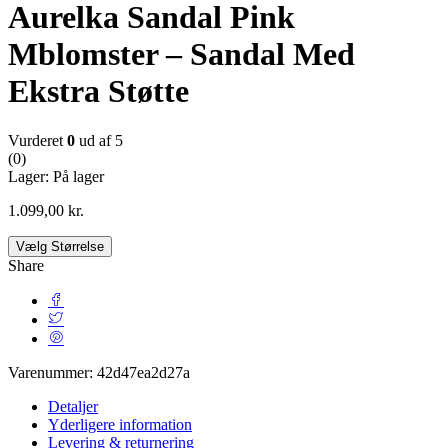
Aurelka Sandal Pink
Mblomster – Sandal Med
Ekstra Støtte
Vurderet
0
ud af 5
(0)
Lager:
På lager
1.099,00
kr.
Vælg Størrelse
Share
Varenummer:
42d47ea2d27a
Detaljer
Yderligere information
Levering & returnering