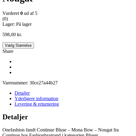
Vurderet
0
ud af 5
(0)
Lager:
På lager
598,00
kr.
Vælg Størrelse
Share
Varenummer:
30ce27a44b27
Detaljer
Yderligere information
Levering & returnering
Detaljer
Onefashion fandt Continue Bluse – Mona Bow – Nougat fra
Continue hos Fashionbystrand i kategorien Bluser.