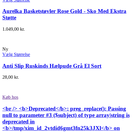
Aurelka Basketstøvler Rose Gold - Sko Med Ekstra
Støtte
1.049,00
kr.
Ny
Vælg Størrelse
Anti Slip Ruskinds Hælpude Grå El Sort
28,00
kr.
Køb hos
<br /> <b>Deprecated</b>: preg_replace(): Passing
null to parameter #3 ($subject) of type array|string is
deprecated in
<b>/tmp/xim_id_2vtdid6gmt3fn25k3JXl</b> on