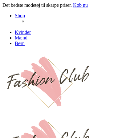
Det bedste modetøj til skarpe priser.
Køb nu
NEW PRODUCTS
Shop
ENJOY FREE SHIPPING
The Chair Collection
The Best Lamps
Kvinder
Mænd
Børn