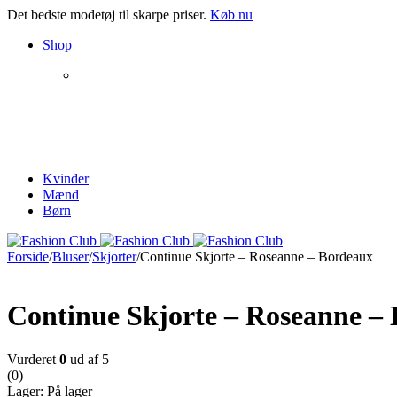
Det bedste modetøj til skarpe priser.
Køb nu
Shop
NEW PRODUCTS
The Chair
Kvinder
Collection
Mænd
Børn
Forside
/
Bluser
/
Skjorter
/
Continue Skjorte – Roseanne – Bordeaux
Continue Skjorte – Roseanne –
Vurderet
0
ud af 5
(0)
Lager:
På lager