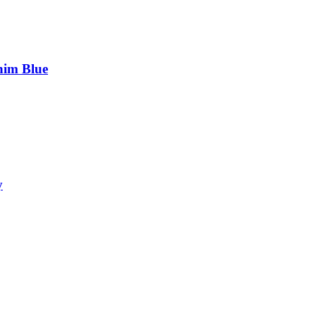
nim Blue
y