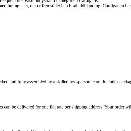
reequent hos Fashionbystrand i kategorien Cardigans.
 hulmønster, der er fremstillet i en blød uldblanding. Cardiganen h
cked and fully assembled by a skilled two-person team. Includes packag
s can be delivered for one flat rate per shipping address. Your order wil