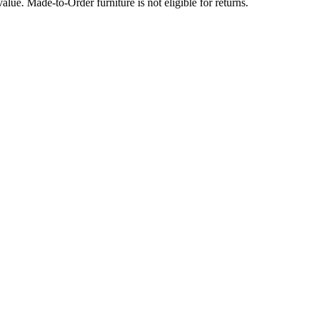
lue. Made-to-Order furniture is not eligible for returns.