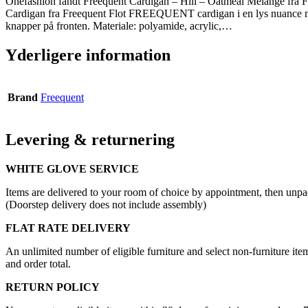
Onefashion fandt Freequent Cardigan – Hill – Oatmeal Melange fra F
Cardigan fra Freequent Flot FREEQUENT cardigan i en lys nuance med
knapper på fronten. Materiale: polyamide, acrylic,…
Yderligere information
Brand
Freequent
Levering & returnering
WHITE GLOVE SERVICE
Items are delivered to your room of choice by appointment, then unpa
(Doorstep delivery does not include assembly)
FLAT RATE DELIVERY
An unlimited number of eligible furniture and select non-furniture item
and order total.
RETURN POLICY