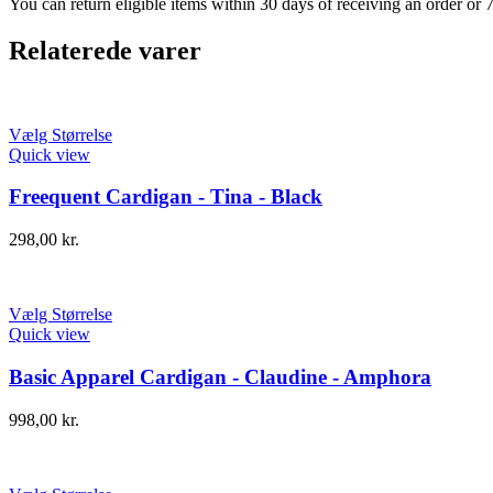
You can return eligible items within 30 days of receiving an order or 
Relaterede varer
Vælg Størrelse
Quick view
Freequent Cardigan - Tina - Black
298,00
kr.
Vælg Størrelse
Quick view
Basic Apparel Cardigan - Claudine - Amphora
998,00
kr.