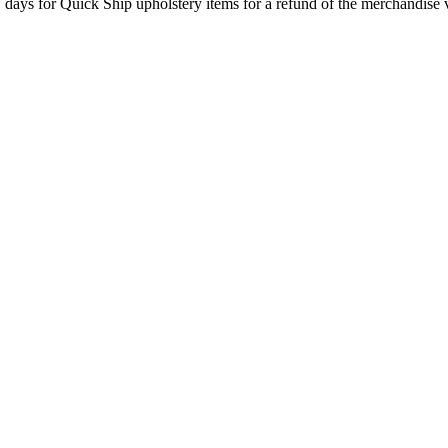
7 days for Quick Ship upholstery items for a refund of the merchandise va