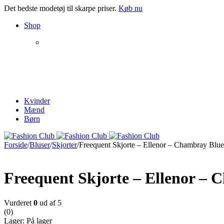
Det bedste modetøj til skarpe priser.
Køb nu
Shop
NEW PRODUCTS
The Chair
Kvinder
Collection
Mænd
Børn
Forside
/
Bluser
/
Skjorter
/
Freequent Skjorte – Ellenor – Chambray Blue
Freequent Skjorte – Ellenor –
Vurderet
0
ud af 5
(0)
Lager:
På lager