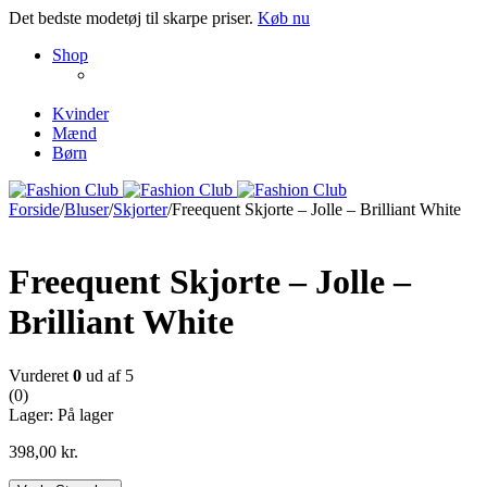
Det bedste modetøj til skarpe priser.
Køb nu
NEW PRODUCTS
Shop
ENJOY FREE SHIPPING
The Chair Collection
The Best Lamps
Kvinder
Mænd
Børn
Forside
/
Bluser
/
Skjorter
/
Freequent Skjorte – Jolle – Brilliant White
Freequent Skjorte – Jolle –
Brilliant White
Vurderet
0
ud af 5
(0)
Lager:
På lager
398,00
kr.