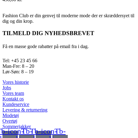
Fashion Club er din genvej til moderne mode der er skræddersyet til
dig og din krop.
TILMELD DIG NYHEDSBREVET
Få en masse gode rabatter på email fra i dag.
Tel: +45 23 45 66
Man-Fre: 8 – 20
Lør-Søn: 8 – 19
Vores historie
Jobs
Vores team
Kontakt os
Kundeservice
Levering & returnering
Modetøj
Overtøj
Sommerjakker
b-icon-
Tb-
Tb-icon-
Tb-