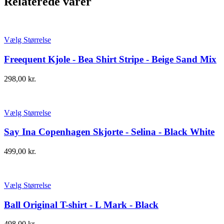
Relaterede varer
Vælg Størrelse
Freequent Kjole - Bea Shirt Stripe - Beige Sand Mix
298,00
kr.
Vælg Størrelse
Say Ina Copenhagen Skjorte - Selina - Black White
499,00
kr.
Vælg Størrelse
Ball Original T-shirt - L Mark - Black
498,00
kr.