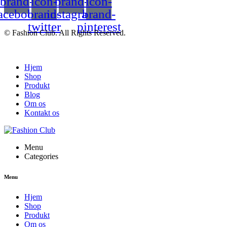
brand-
icon-
brand-
icon-
acebook
brand-
instagram
brand-
twitter
pinterest
© Fashion Club. All Rights Reserved.
Hjem
Shop
Produkt
Blog
Om os
Kontakt os
Menu
Categories
Menu
Hjem
Shop
Produkt
Om os