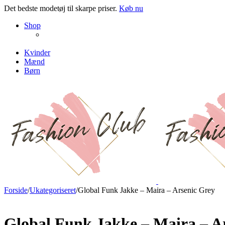
Det bedste modetøj til skarpe priser.
Køb nu
NEW PRODUCTS
Shop
ENJOY FREE SHIPPING
The Chair Collection
The Best Lamps
Kvinder
Mænd
Børn
Forside
/
Ukategoriseret
/
Global Funk Jakke – Maira – Arsenic Grey
Global Funk Jakke – Maira – A