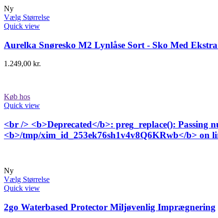
Ny
Vælg Størrelse
Quick view
Aurelka Snøresko M2 Lynlåse Sort - Sko Med Ekstra 
1.249,00
kr.
Køb hos
Quick view
<br /> <b>Deprecated</b>: preg_replace(): Passing nul
<b>/tmp/xim_id_253ek76sh1v4v8Q6KRwb</b> on li
Ny
Vælg Størrelse
Quick view
2go Waterbased Protector Miljøvenlig Imprægnering