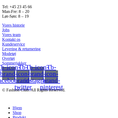
Tel: +45 23 45 66
Man-Fre: 8 – 20
Lør-Søn: 8 – 19
Vores historie
Jobs
Vores team
Kontakt os
Kundeservice
Levering & returnering
Modetøj
Overtøj
Sommerjakker
b-icon-
Tb-
Tb-icon-
Tb-
brand-
icon-
brand-
icon-
acebook
brand-
instagram
brand-
twitter
pinterest
© Fashion Club. All Rights Reserved.
Hjem
Shop
Produkt