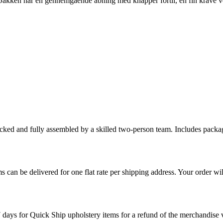
 Jakken har en gennemgående åbning med knapper fortil, en fin krave ve
cked and fully assembled by a skilled two-person team. Includes packag
s can be delivered for one flat rate per shipping address. Your order wil
7 days for Quick Ship upholstery items for a refund of the merchandise va