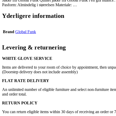
Jakke fra Global Funk Quiltet jakke fra Global Funk i en grå nuance.
Pasform: Almindelig i størrelsen Materiale: …
Yderligere information
Brand
Global Funk
Levering & returnering
WHITE GLOVE SERVICE
Items are delivered to your room of choice by appointment, then unpa
(Doorstep delivery does not include assembly)
FLAT RATE DELIVERY
An unlimited number of eligible furniture and select non-furniture item
and order total.
RETURN POLICY
You can return eligible items within 30 days of receiving an order or 