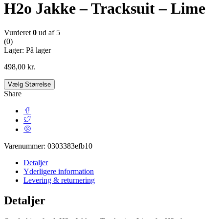
H2o Jakke – Tracksuit – Lime
Vurderet
0
ud af 5
(0)
Lager:
På lager
498,00
kr.
Vælg Størrelse
Share
Varenummer:
0303383efb10
Detaljer
Yderligere information
Levering & returnering
Detaljer