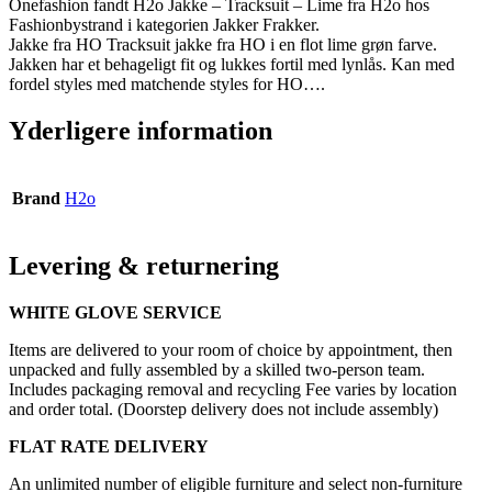
Onefashion fandt H2o Jakke – Tracksuit – Lime fra H2o hos
Fashionbystrand i kategorien Jakker Frakker.
Jakke fra HO Tracksuit jakke fra HO i en flot lime grøn farve.
Jakken har et behageligt fit og lukkes fortil med lynlås. Kan med
fordel styles med matchende styles for HO….
Yderligere information
Brand
H2o
Levering & returnering
WHITE GLOVE SERVICE
Items are delivered to your room of choice by appointment, then
unpacked and fully assembled by a skilled two-person team.
Includes packaging removal and recycling Fee varies by location
and order total. (Doorstep delivery does not include assembly)
FLAT RATE DELIVERY
An unlimited number of eligible furniture and select non-furniture