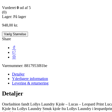
Vurderet
0
ud af 5
(0)
Lager:
På lager
948,00
kr.
Vælg Størrelse
Share
Varenummer:
8817953f81be
Detaljer
Yderligere information
Levering & returnering
Detaljer
Onefashion fandt Lollys Laundry Kjole – Lucas – Leopard Print Lucas
Kjole fra Lollys Laundry Smuk kjole fra Lollys Laundry i leopardprint