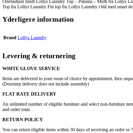
Onefashion fandt Lollys Laundry Top – Paloma – Multi fra Lollys Lau
Top fra Lollys Laundry Fin top fra Lollys Laundry i blå med smart des
Yderligere information
Brand
Lollys Laundry
Levering & returnering
WHITE GLOVE SERVICE
Items are delivered to your room of choice by appointment, then unpa
(Doorstep delivery does not include assembly)
FLAT RATE DELIVERY
An unlimited number of eligible furniture and select non-furniture item
and order total.
RETURN POLICY
You can return eligible items within 30 days of receiving an order or 