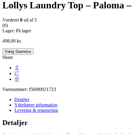
Lollys Laundry Top – Paloma –
Vurderet
0
ud af 5
(0)
Lager:
På lager
498,00
kr.
Vælg Størrelse
Share
Varenummer:
f569f0921723
Detaljer
Yderligere information
Levering & returnering
Detaljer