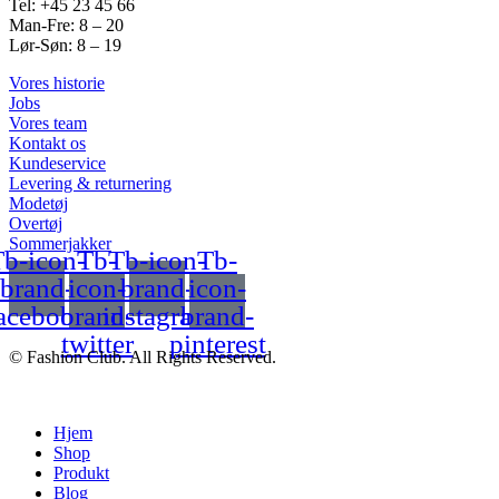
Tel: +45 23 45 66
Man-Fre: 8 – 20
Lør-Søn: 8 – 19
Vores historie
Jobs
Vores team
Kontakt os
Kundeservice
Levering & returnering
Modetøj
Overtøj
Sommerjakker
b-icon-
Tb-
Tb-icon-
Tb-
brand-
icon-
brand-
icon-
acebook
brand-
instagram
brand-
twitter
pinterest
© Fashion Club. All Rights Reserved.
Hjem
Shop
Produkt
Blog