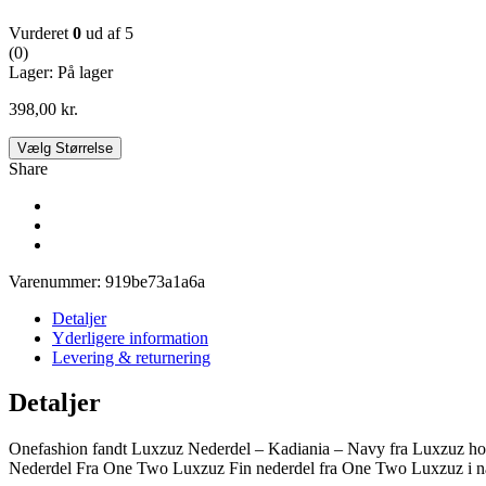
Vurderet
0
ud af 5
(0)
Lager:
På lager
398,00
kr.
Vælg Størrelse
Share
Varenummer:
919be73a1a6a
Detaljer
Yderligere information
Levering & returnering
Detaljer
Onefashion fandt Luxzuz Nederdel – Kadiania – Navy fra Luxzuz hos
Nederdel Fra One Two Luxzuz Fin nederdel fra One Two Luxzuz i navy