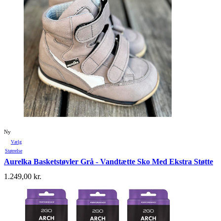
Ny
Vælg
Størrelse
Aurelka Basketstøvler Grå - Vandtætte Sko Med Ekstra Støtte
1.249,00
kr.