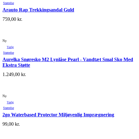
Størrelse
Arauto Rap Trekkingsandal Guld
759,00
kr.
Ny
Vælg
Størrelse
Aurelka Snøresko M2 Lynlåse Pearl - Vandtæt Smal Sko Med
Ekstra Støtte
1.249,00
kr.
Ny
Vælg
Størrelse
2go Waterbased Protector Miljøvenlig Imprægnering
99,00
kr.