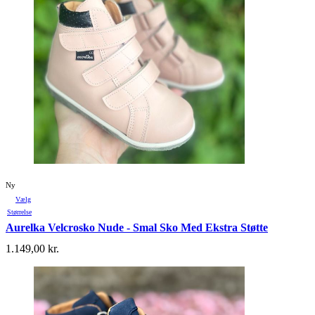
Ny
Vælg
Størrelse
Aurelka Velcrosko Nude - Smal Sko Med Ekstra Støtte
1.149,00
kr.