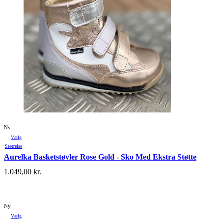
Ny
Vælg
Størrelse
Aurelka Basketstøvler Rose Gold - Sko Med Ekstra Støtte
1.049,00
kr.
Ny
Vælg