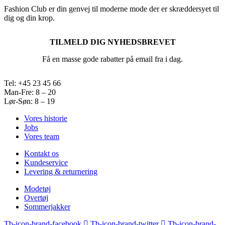
Fashion Club er din genvej til moderne mode der er skræddersyet til
dig og din krop.
TILMELD DIG NYHEDSBREVET
Få en masse gode rabatter på email fra i dag.
Tel: +45 23 45 66
Man-Fre: 8 – 20
Lør-Søn: 8 – 19
Vores historie
Jobs
Vores team
Kontakt os
Kundeservice
Levering & returnering
Modetøj
Overtøj
Sommerjakker
Tb-icon-brand-facebook
Tb-icon-brand-twitter
Tb-icon-brand-