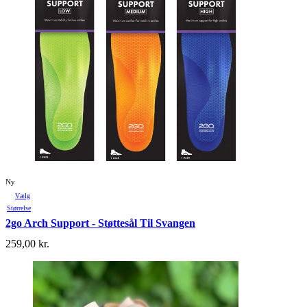
Ny
Vælg
Størrelse
2go Arch Support - Støttesål Til Svangen
259,00
kr.