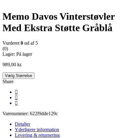
Ny
Memo Davos Vinterstøvler
Med Ekstra Støtte Gråblå
Vurderet
0
ud af 5
(0)
Lager:
På lager
989,00
kr.
Vælg Størrelse
Share
Varenummer:
622f9dde129c
Detaljer
Yderligere information
Levering & returnering