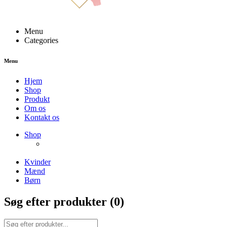
Menu
Categories
Menu
Hjem
Shop
Produkt
Om os
Kontakt os
NEW PRODUCTS
Shop
ENJOY FREE SHIPPING
The Chair Collection
The Best Lamps
Kvinder
Mænd
Børn
Søg efter produkter (
0
)