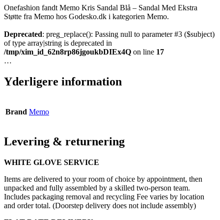
Onefashion fandt Memo Kris Sandal Blå – Sandal Med Ekstra
Støtte fra Memo hos Godesko.dk i kategorien Memo.
Deprecated
: preg_replace(): Passing null to parameter #3 ($subject)
of type array|string is deprecated in
/tmp/xim_id_62n8rp86jgoukbDIEx4Q
on line
17
…
Yderligere information
Brand
Memo
Levering & returnering
WHITE GLOVE SERVICE
Items are delivered to your room of choice by appointment, then
unpacked and fully assembled by a skilled two-person team.
Includes packaging removal and recycling Fee varies by location
and order total. (Doorstep delivery does not include assembly)