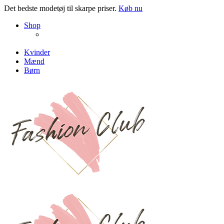
Det bedste modetøj til skarpe priser.
Køb nu
NEW PRODUCTS
Shop
ENJOY FREE SHIPPING
The Chair Collection
The Best Lamps
Kvinder
Mænd
Børn