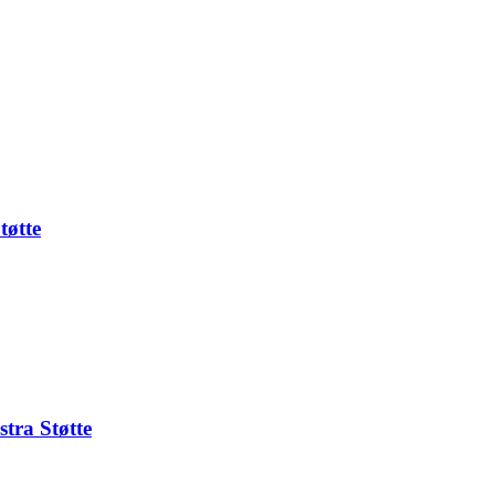
tøtte
tra Støtte