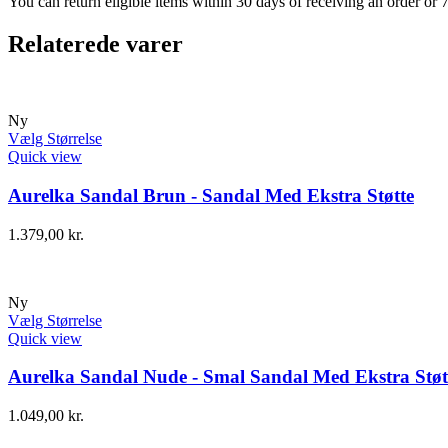
You can return eligible items within 30 days of receiving an order or 
Relaterede varer
Ny
Vælg Størrelse
Quick view
Aurelka Sandal Brun - Sandal Med Ekstra Støtte
1.379,00
kr.
Ny
Vælg Størrelse
Quick view
Aurelka Sandal Nude - Smal Sandal Med Ekstra Støt
1.049,00
kr.