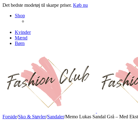
Det bedste modetøj til skarpe priser.
Køb nu
NEW PRODUCTS
Shop
ENJOY FREE SHIPPING
The Chair Collection
The Best Lamps
Kvinder
Mænd
Børn
Forside
/
Sko & Støvler
/
Sandaler
/
Memo Lukas Sandal Grå – Med Ekstr
Ny