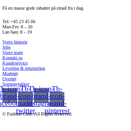
Få en masse gode rabatter på email fra i dag.
Tel: +45 23 45 66
Man-Fre: 8 – 20
Lør-Søn: 8 – 19
Vores historie
Jobs
Vores team
Kontakt os
Kundeservice
Levering & returnering
Modetøj
Overtøj
Sommerjakker
b-icon-
Tb-
Tb-icon-
Tb-
brand-
icon-
brand-
icon-
acebook
brand-
instagram
brand-
twitter
pinterest
© Fashion Club. All Rights Reserved.