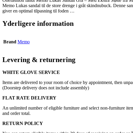
Onefashion fandt Memo Lukas Sandal Grå – Med Ekstra Støtte fra M
Memo Lukas sandal til de store drenge i gråt skindnubuck. Denne sandal
giver en optimal tilpasning til foden …
Yderligere information
Brand
Memo
Levering & returnering
WHITE GLOVE SERVICE
Items are delivered to your room of choice by appointment, then unpa
(Doorstep delivery does not include assembly)
FLAT RATE DELIVERY
An unlimited number of eligible furniture and select non-furniture item
and order total.
RETURN POLICY