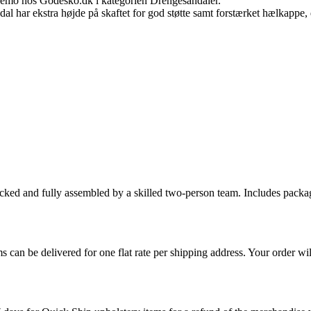
emo hos Godesko.dk i kategorien Drengesandaler.
 har ekstra højde på skaftet for god støtte samt forstærket hælkappe, d
cked and fully assembled by a skilled two-person team. Includes packag
s can be delivered for one flat rate per shipping address. Your order wil