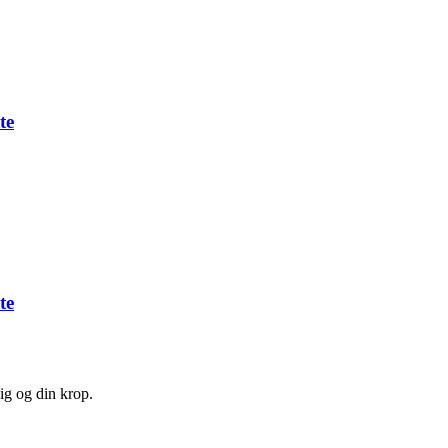
te
te
ig og din krop.