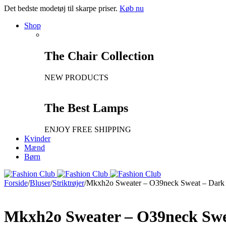
Det bedste modetøj til skarpe priser.
Køb nu
Shop
The Chair Collection
NEW PRODUCTS
The Best Lamps
ENJOY FREE SHIPPING
Kvinder
Mænd
Børn
Forside
/
Bluser
/
Striktrøjer
/
Mkxh2o Sweater – O39neck Sweat – Dar
Mkxh2o Sweater – O39neck Sw