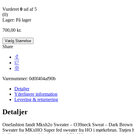
Vurderet
0
ud af 5
(0)
Lager:
På lager
700,00
kr.
Vælg Størrelse
Share
Varenummer:
0d0f404af90b
Detaljer
Yderligere information
Levering & returnering
Detaljer
Onefashion fandt Mkxh2o Sweater – O39neck Sweat – Dark Brown fra
Sweater fra MKxHO Super fed sweater fra HO i mørkebrun. Trøjen har 