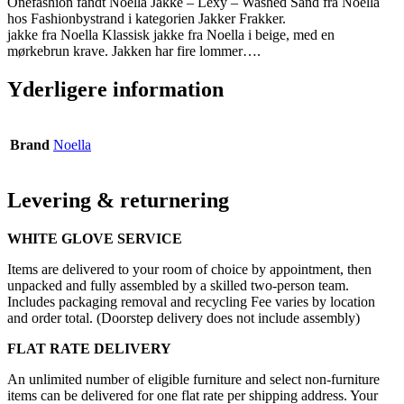
Onefashion fandt Noella Jakke – Lexy – Washed Sand fra Noella
hos Fashionbystrand i kategorien Jakker Frakker.
jakke fra Noella Klassisk jakke fra Noella i beige, med en
mørkebrun krave. Jakken har fire lommer….
Yderligere information
Brand
Noella
Levering & returnering
WHITE GLOVE SERVICE
Items are delivered to your room of choice by appointment, then
unpacked and fully assembled by a skilled two-person team.
Includes packaging removal and recycling Fee varies by location
and order total. (Doorstep delivery does not include assembly)
FLAT RATE DELIVERY
An unlimited number of eligible furniture and select non-furniture
items can be delivered for one flat rate per shipping address. Your