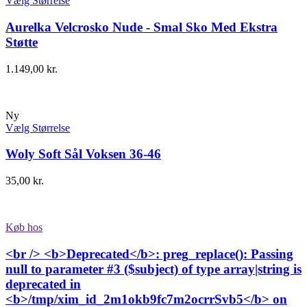
Vælg Størrelse
Aurelka Velcrosko Nude - Smal Sko Med Ekstra
Støtte
1.149,00
kr.
Ny
Vælg Størrelse
Woly Soft Sål Voksen 36-46
35,00
kr.
Køb hos
<br /> <b>Deprecated</b>: preg_replace(): Passing
null to parameter #3 ($subject) of type array|string is
deprecated in
<b>/tmp/xim_id_2m1okb9fc7m2ocrrSvb5</b> on