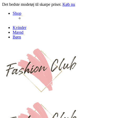
Det bedste modetøj til skarpe priser.
Køb nu
NEW PRODUCTS
Shop
ENJOY FREE SHIPPING
The Chair Collection
The Best Lamps
Kvinder
Mænd
Børn