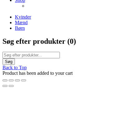
Shop
ENJOY FREE SHIPPING
The Chair Collection
The Best Lamps
Kvinder
Mænd
Børn
Søg efter produkter (
0
)
Back to Top
Product has been added to your cart