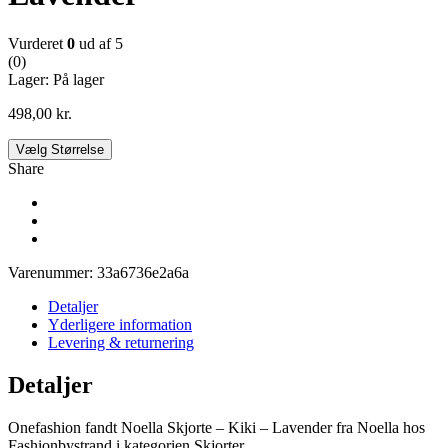
Vurderet
0
ud af 5
(0)
Lager:
På lager
498,00
kr.
Vælg Størrelse
Share
Varenummer:
33a6736e2a6a
Detaljer
Yderligere information
Levering & returnering
Detaljer
Onefashion fandt Noella Skjorte – Kiki – Lavender fra Noella hos
Fashionbystrand i kategorien Skjorter.