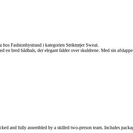
a hos Fashionbystrand i kategorien Striktrøjer Sweat.
ed en bred bådhals, der elegant falder over skuldrene. Med sin afslapped
cked and fully assembled by a skilled two-person team. Includes packag