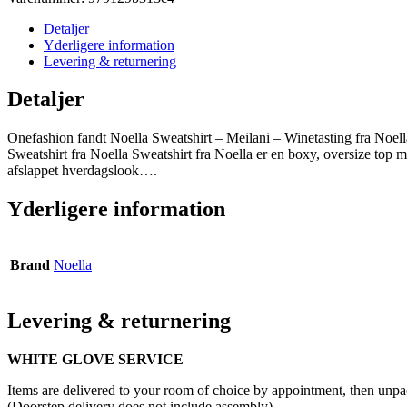
Detaljer
Yderligere information
Levering & returnering
Detaljer
Onefashion fandt Noella Sweatshirt – Meilani – Winetasting fra Noell
Sweatshirt fra Noella Sweatshirt fra Noella er en boxy, oversize top m
afslappet hverdagslook….
Yderligere information
Brand
Noella
Levering & returnering
WHITE GLOVE SERVICE
Items are delivered to your room of choice by appointment, then unpa
(Doorstep delivery does not include assembly)