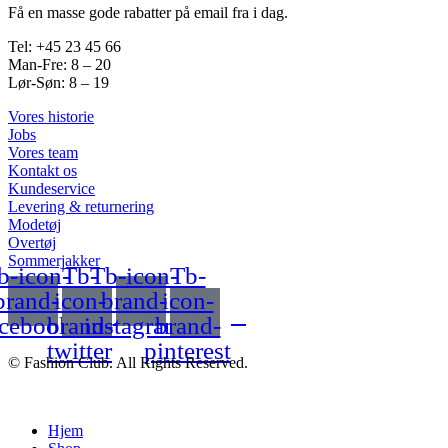
Få en masse gode rabatter på email fra i dag.
Tel: +45 23 45 66
Man-Fre: 8 – 20
Lør-Søn: 8 – 19
Vores historie
Jobs
Vores team
Kontakt os
Kundeservice
Levering & returnering
Modetøj
Overtøj
Sommerjakker
b-icon-
Tb-
Tb-icon-
Tb-
brand-
icon-
brand-
icon-
acebook
brand-
instagram
brand-
twitter
pinterest
© Fashion Club. All Rights Reserved.
Hjem