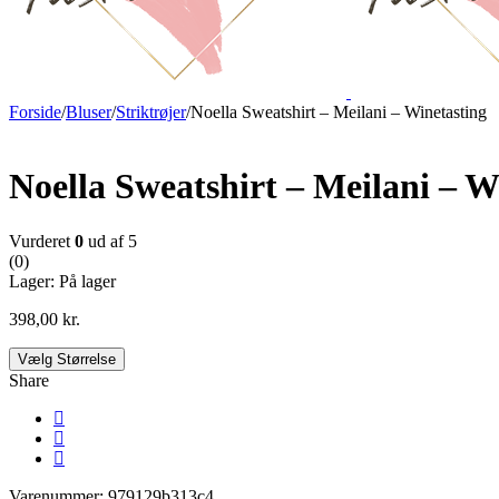
Forside
/
Bluser
/
Striktrøjer
/
Noella Sweatshirt – Meilani – Winetasting
Noella Sweatshirt – Meilani – W
Vurderet
0
ud af 5
(0)
Lager:
På lager
398,00
kr.
Vælg Størrelse
Share
Varenummer:
979129b313c4