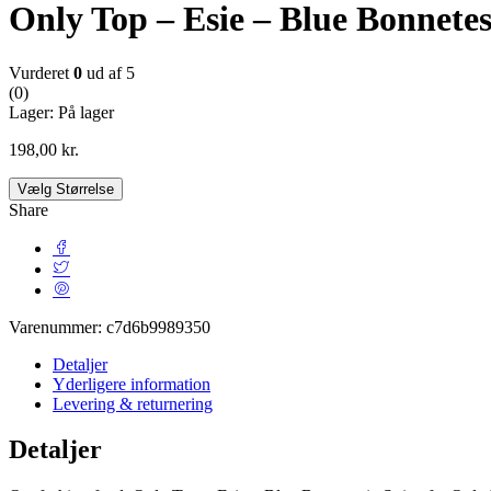
Only Top – Esie – Blue Bonnetes
Vurderet
0
ud af 5
(0)
Lager:
På lager
198,00
kr.
Vælg Størrelse
Share
Varenummer:
c7d6b9989350
Detaljer
Yderligere information
Levering & returnering
Detaljer