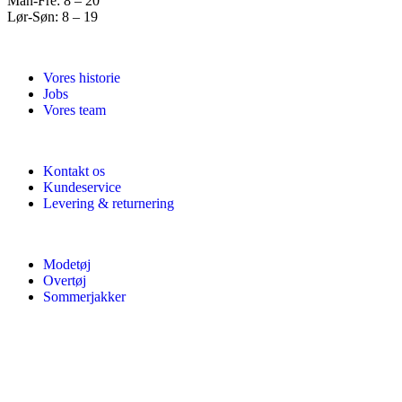
Man-Fre: 8 – 20
Lør-Søn: 8 – 19
Vores historie
Jobs
Vores team
Kontakt os
Kundeservice
Levering & returnering
Modetøj
Overtøj
Sommerjakker