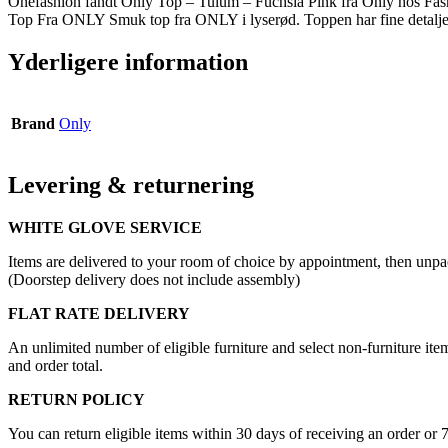
Onefashion fandt Only Top – Tulum – Fuchsia Pink fra Only hos Fash
Top Fra ONLY Smuk top fra ONLY i lyserød. Toppen har fine detaljer 
Yderligere information
Brand
Only
Levering & returnering
WHITE GLOVE SERVICE
Items are delivered to your room of choice by appointment, then unpa
(Doorstep delivery does not include assembly)
FLAT RATE DELIVERY
An unlimited number of eligible furniture and select non-furniture item
and order total.
RETURN POLICY
You can return eligible items within 30 days of receiving an order or 