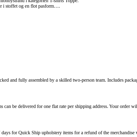
ionbystrand i kategorien T-shirts Toppe.
i stoffet og en flot pasform….
cked and fully assembled by a skilled two-person team. Includes packag
s can be delivered for one flat rate per shipping address. Your order wil
7 days for Quick Ship upholstery items for a refund of the merchandise va