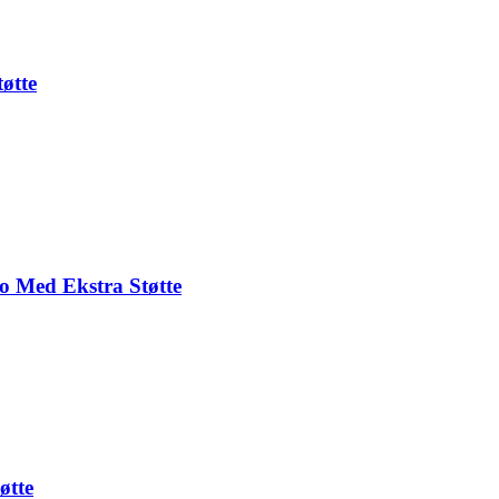
øtte
o Med Ekstra Støtte
øtte