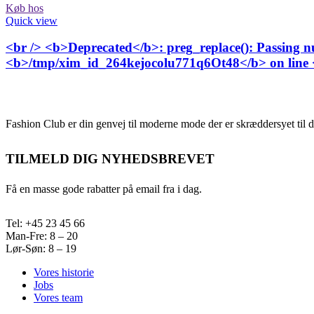
Køb hos
Quick view
<br /> <b>Deprecated</b>: preg_replace(): Passing nul
<b>/tmp/xim_id_264kejocolu771q6Ot48</b> on line
Fashion Club er din genvej til moderne mode der er skræddersyet til d
TILMELD DIG NYHEDSBREVET
Få en masse gode rabatter på email fra i dag.
Tel: +45 23 45 66
Man-Fre: 8 – 20
Lør-Søn: 8 – 19
Vores historie
Jobs
Vores team