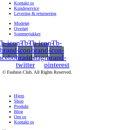
Kontakt os
Kundeservice
Levering & returnering
Modetøj
Overtøj
Sommerjakker
b-icon-
Tb-
Tb-icon-
Tb-
brand-
icon-
brand-
icon-
acebook
brand-
instagram
brand-
twitter
pinterest
© Fashion Club. All Rights Reserved.
Hjem
Shop
Produkt
Blog
Om os
Kontakt os