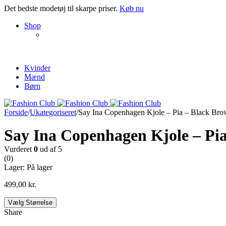
Det bedste modetøj til skarpe priser.
Køb nu
NEW PRODUCTS
Shop
ENJOY FREE SHIPPING
The Chair Collection
The Best Lamps
Kvinder
Mænd
Børn
Forside
/
Ukategoriseret
/
Say Ina Copenhagen Kjole – Pia – Black Bro
Say Ina Copenhagen Kjole – Pia
Vurderet
0
ud af 5
(0)
Lager:
På lager
499,00
kr.
Vælg Størrelse
Share