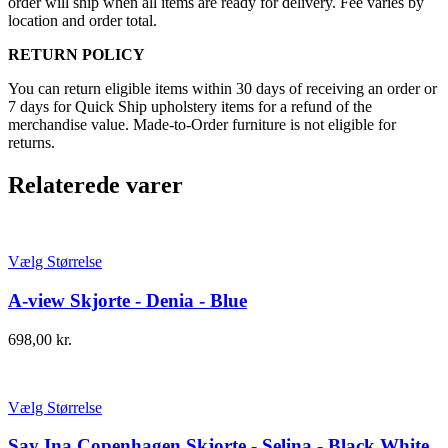
order will ship when all items are ready for delivery. Fee varies by
location and order total.
RETURN POLICY
You can return eligible items within 30 days of receiving an order or
7 days for Quick Ship upholstery items for a refund of the
merchandise value. Made-to-Order furniture is not eligible for
returns.
Relaterede varer
Vælg Størrelse
A-view Skjorte - Denia - Blue
698,00
kr.
Vælg Størrelse
Say Ina Copenhagen Skjorte - Selina - Black White