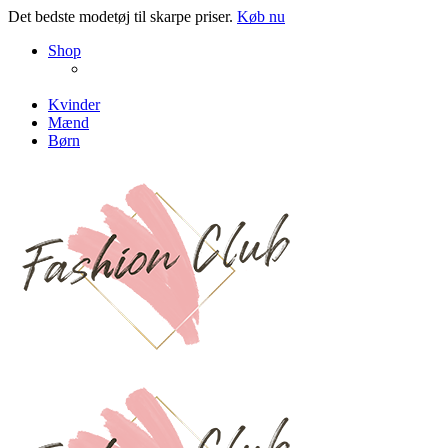
Det bedste modetøj til skarpe priser.
Køb nu
NEW PRODUCTS
Shop
ENJOY FREE SHIPPING
The Chair Collection
The Best Lamps
Kvinder
Mænd
Børn