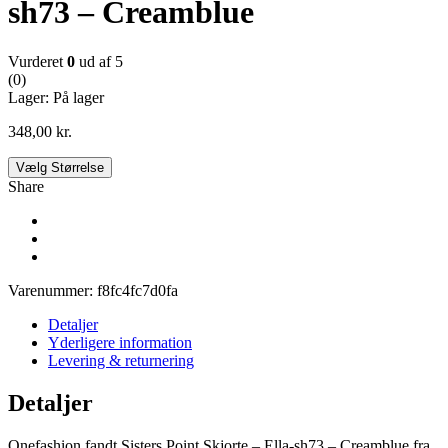
sh73 – Creamblue
Vurderet
0
ud af 5
(0)
Lager:
På lager
348,00
kr.
Vælg Størrelse
Share
Varenummer:
f8fc4fc7d0fa
Detaljer
Yderligere information
Levering & returnering
Detaljer
Onefashion fandt Sisters Point Skjorte – Ella-sh73 – Creamblue fra