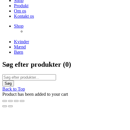
Shop
Produkt
Om os
Kontakt os
NEW PRODUCTS
Shop
ENJOY FREE SHIPPING
The Chair Collection
The Best Lamps
Kvinder
Mænd
Børn
Søg efter produkter (
0
)
Back to Top
Product has been added to your cart