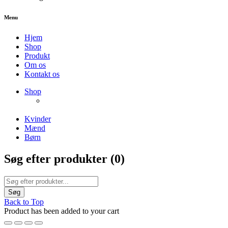
Menu
Hjem
Shop
Produkt
Om os
Kontakt os
NEW PRODUCTS
Shop
ENJOY FREE SHIPPING
The Chair Collection
The Best Lamps
Kvinder
Mænd
Børn
Søg efter produkter (
0
)
Back to Top
Product has been added to your cart