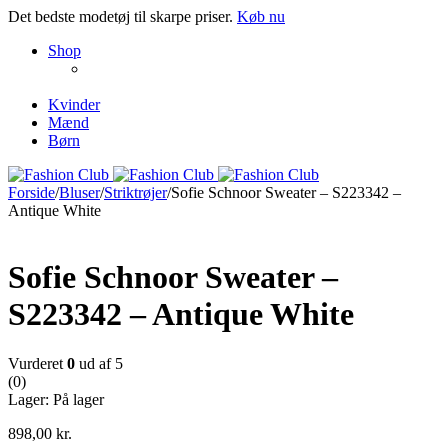
Det bedste modetøj til skarpe priser.
Køb nu
NEW PRODUCTS
Shop
ENJOY FREE SHIPPING
The Chair Collection
The Best Lamps
Kvinder
Mænd
Børn
Forside
/
Bluser
/
Striktrøjer
/
Sofie Schnoor Sweater – S223342 –
Antique White
Sofie Schnoor Sweater –
S223342 – Antique White
Vurderet
0
ud af 5
(0)
Lager:
På lager
898,00
kr.