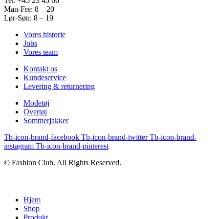
Tel: +45 23 45 66
Man-Fre: 8 – 20
Lør-Søn: 8 – 19
Vores historie
Jobs
Vores team
Kontakt os
Kundeservice
Levering & returnering
Modetøj
Overtøj
Sommerjakker
Tb-icon-brand-facebook
Tb-icon-brand-twitter
Tb-icon-brand-
instagram
Tb-icon-brand-pinterest
© Fashion Club. All Rights Reserved.
Hjem
Shop
Produkt