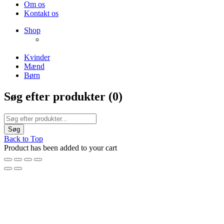
Om os
Kontakt os
NEW PRODUCTS
Shop
ENJOY FREE SHIPPING
The Chair Collection
The Best Lamps
Kvinder
Mænd
Børn
Søg efter produkter (
0
)
Back to Top
Product has been added to your cart