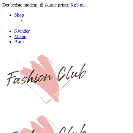
Det bedste modetøj til skarpe priser.
Køb nu
NEW PRODUCTS
Shop
ENJOY FREE SHIPPING
The Chair Collection
The Best Lamps
Kvinder
Mænd
Børn