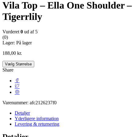
Vila Top – Ella One Shoulder –
Tigerrlily
Vurderet
0
ud af 5
(0)
Lager:
På lager
188,00
kr.
Vælg Størrelse
Share
Varenummer:
afc2126237f0
Detaljer
Yderligere information
Levering & returnering
Detaljer