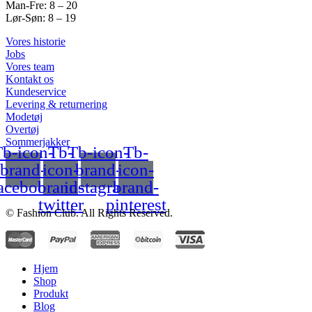
Man-Fre: 8 – 20
Lør-Søn: 8 – 19
Vores historie
Jobs
Vores team
Kontakt os
Kundeservice
Levering & returnering
Modetøj
Overtøj
Sommerjakker
b-icon-
Tb-
Tb-icon-
Tb-
brand-
icon-
brand-
icon-
acebook
brand-
instagram
brand-
twitter
pinterest
© Fashion Club. All Rights Reserved.
Hjem
Shop
Produkt
Blog