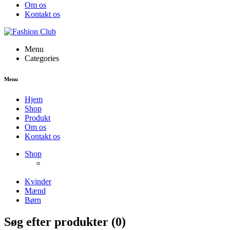
Om os
Kontakt os
Menu
Categories
Menu
Hjem
Shop
Produkt
Om os
Kontakt os
NEW PRODUCTS
Shop
ENJOY FREE SHIPPING
The Chair Collection
The Best Lamps
Kvinder
Mænd
Børn
Søg efter produkter (
0
)