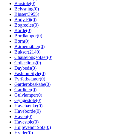
Barstole
(0)
Belysning
(0)
Bluser
(3955)
Body Fit
(0)
Bogreoler
(0)
Borde
(0)
Bordlamper
(0)
Børn
(0)
Børnemøbler
(0)
Bukser
(2140)
Chaiselongsofaer
(0)
Collections
(0)
Daybeds
(0)
Fashion Style
(0)
Fyrfadsstager
(0)
Garderobeskabe
(0)
Gardiner
(0)
Gulvlamper
(0)
Gyngestole
(0)
Havebænke
(0)
Haveborde
(0)
Haven
(0)
Havestole
(0)
Højrevendt Sofa
(0)
Hylder
(0)