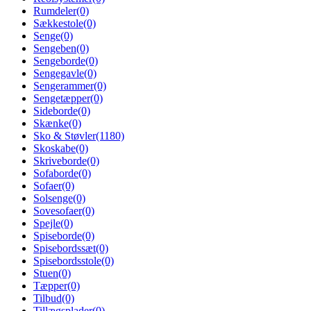
Rumdeler
(0)
Sækkestole
(0)
Senge
(0)
Sengeben
(0)
Sengeborde
(0)
Sengegavle
(0)
Sengerammer
(0)
Sengetæpper
(0)
Sideborde
(0)
Skænke
(0)
Sko & Støvler
(1180)
Skoskabe
(0)
Skriveborde
(0)
Sofaborde
(0)
Sofaer
(0)
Solsenge
(0)
Sovesofaer
(0)
Spejle
(0)
Spiseborde
(0)
Spisebordssæt
(0)
Spisebordsstole
(0)
Stuen
(0)
Tæpper
(0)
Tilbud
(0)
Tillægsplader
(0)