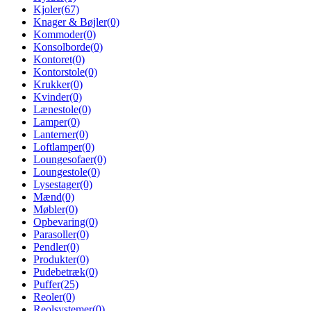
Kjoler
(67)
Knager & Bøjler
(0)
Kommoder
(0)
Konsolborde
(0)
Kontoret
(0)
Kontorstole
(0)
Krukker
(0)
Kvinder
(0)
Lænestole
(0)
Lamper
(0)
Lanterner
(0)
Loftlamper
(0)
Loungesofaer
(0)
Loungestole
(0)
Lysestager
(0)
Mænd
(0)
Møbler
(0)
Opbevaring
(0)
Parasoller
(0)
Pendler
(0)
Produkter
(0)
Pudebetræk
(0)
Puffer
(25)
Reoler
(0)
Reolsystemer
(0)