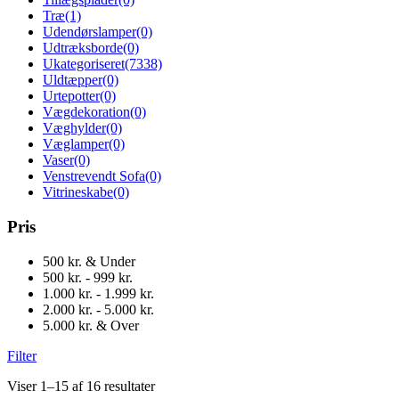
Træ
(1)
Udendørslamper
(0)
Udtræksborde
(0)
Ukategoriseret
(7338)
Uldtæpper
(0)
Urtepotter
(0)
Vægdekoration
(0)
Væghylder
(0)
Væglamper
(0)
Vaser
(0)
Venstrevendt Sofa
(0)
Vitrineskabe
(0)
Pris
500 kr. & Under
500 kr. - 999 kr.
1.000 kr. - 1.999 kr.
2.000 kr. - 5.000 kr.
5.000 kr. & Over
Filter
Viser 1–15 af 16 resultater