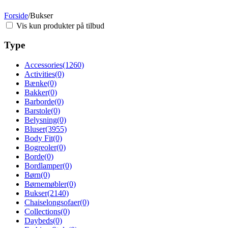
Forside
/
Bukser
Vis kun produkter på tilbud
Type
Accessories
(1260)
Activities
(0)
Bænke
(0)
Bakker
(0)
Barborde
(0)
Barstole
(0)
Belysning
(0)
Bluser
(3955)
Body Fit
(0)
Bogreoler
(0)
Borde
(0)
Bordlamper
(0)
Børn
(0)
Børnemøbler
(0)
Bukser
(2140)
Chaiselongsofaer
(0)
Collections
(0)
Daybeds
(0)