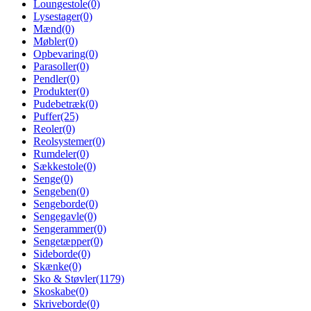
Loungestole
(0)
Lysestager
(0)
Mænd
(0)
Møbler
(0)
Opbevaring
(0)
Parasoller
(0)
Pendler
(0)
Produkter
(0)
Pudebetræk
(0)
Puffer
(25)
Reoler
(0)
Reolsystemer
(0)
Rumdeler
(0)
Sækkestole
(0)
Senge
(0)
Sengeben
(0)
Sengeborde
(0)
Sengegavle
(0)
Sengerammer
(0)
Sengetæpper
(0)
Sideborde
(0)
Skænke
(0)
Sko & Støvler
(1179)
Skoskabe
(0)
Skriveborde
(0)