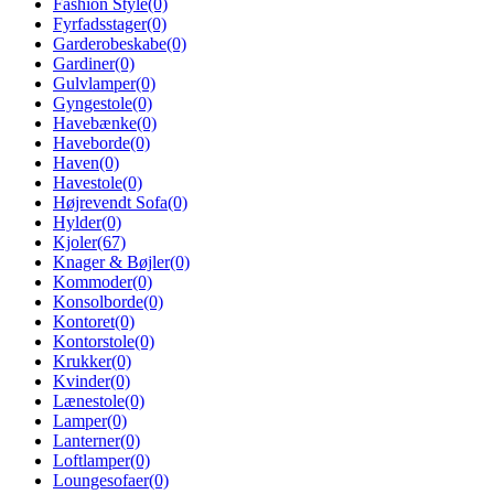
Fashion Style
(0)
Fyrfadsstager
(0)
Garderobeskabe
(0)
Gardiner
(0)
Gulvlamper
(0)
Gyngestole
(0)
Havebænke
(0)
Haveborde
(0)
Haven
(0)
Havestole
(0)
Højrevendt Sofa
(0)
Hylder
(0)
Kjoler
(67)
Knager & Bøjler
(0)
Kommoder
(0)
Konsolborde
(0)
Kontoret
(0)
Kontorstole
(0)
Krukker
(0)
Kvinder
(0)
Lænestole
(0)
Lamper
(0)
Lanterner
(0)
Loftlamper
(0)
Loungesofaer
(0)