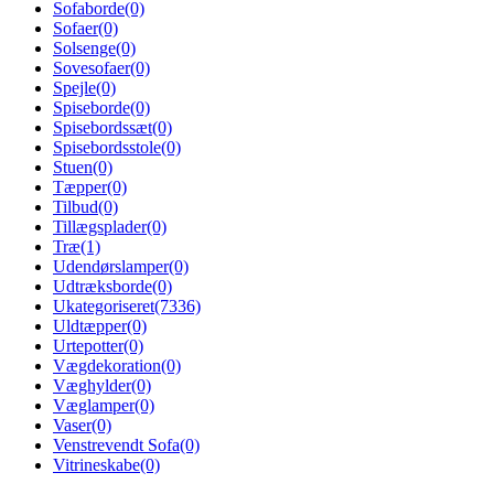
Sofaborde
(0)
Sofaer
(0)
Solsenge
(0)
Sovesofaer
(0)
Spejle
(0)
Spiseborde
(0)
Spisebordssæt
(0)
Spisebordsstole
(0)
Stuen
(0)
Tæpper
(0)
Tilbud
(0)
Tillægsplader
(0)
Træ
(1)
Udendørslamper
(0)
Udtræksborde
(0)
Ukategoriseret
(7336)
Uldtæpper
(0)
Urtepotter
(0)
Vægdekoration
(0)
Væghylder
(0)
Væglamper
(0)
Vaser
(0)
Venstrevendt Sofa
(0)
Vitrineskabe
(0)