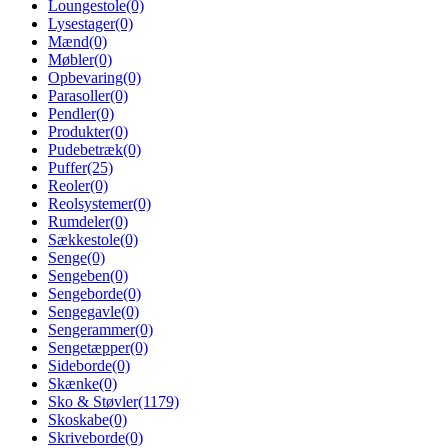
Loungestole
(0)
Lysestager
(0)
Mænd
(0)
Møbler
(0)
Opbevaring
(0)
Parasoller
(0)
Pendler
(0)
Produkter
(0)
Pudebetræk
(0)
Puffer
(25)
Reoler
(0)
Reolsystemer
(0)
Rumdeler
(0)
Sækkestole
(0)
Senge
(0)
Sengeben
(0)
Sengeborde
(0)
Sengegavle
(0)
Sengerammer
(0)
Sengetæpper
(0)
Sideborde
(0)
Skænke
(0)
Sko & Støvler
(1179)
Skoskabe
(0)
Skriveborde
(0)