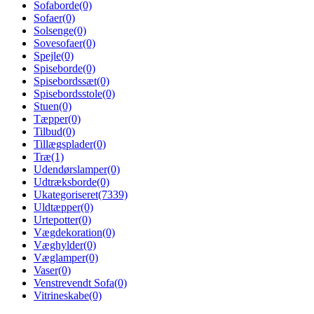
Sofaborde
(0)
Sofaer
(0)
Solsenge
(0)
Sovesofaer
(0)
Spejle
(0)
Spiseborde
(0)
Spisebordssæt
(0)
Spisebordsstole
(0)
Stuen
(0)
Tæpper
(0)
Tilbud
(0)
Tillægsplader
(0)
Træ
(1)
Udendørslamper
(0)
Udtræksborde
(0)
Ukategoriseret
(7339)
Uldtæpper
(0)
Urtepotter
(0)
Vægdekoration
(0)
Væghylder
(0)
Væglamper
(0)
Vaser
(0)
Venstrevendt Sofa
(0)
Vitrineskabe
(0)