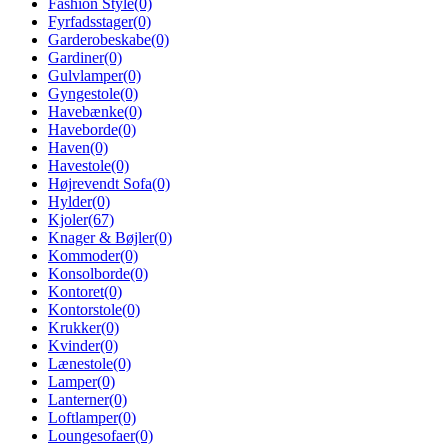
Fashion Style
(0)
Fyrfadsstager
(0)
Garderobeskabe
(0)
Gardiner
(0)
Gulvlamper
(0)
Gyngestole
(0)
Havebænke
(0)
Haveborde
(0)
Haven
(0)
Havestole
(0)
Højrevendt Sofa
(0)
Hylder
(0)
Kjoler
(67)
Knager & Bøjler
(0)
Kommoder
(0)
Konsolborde
(0)
Kontoret
(0)
Kontorstole
(0)
Krukker
(0)
Kvinder
(0)
Lænestole
(0)
Lamper
(0)
Lanterner
(0)
Loftlamper
(0)
Loungesofaer
(0)