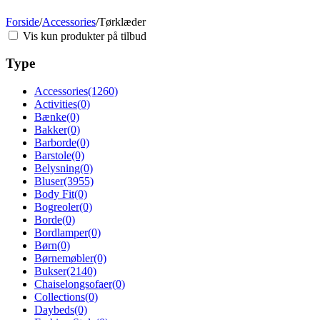
Forside
/
Accessories
/
Tørklæder
Vis kun produkter på tilbud
Type
Accessories
(1260)
Activities
(0)
Bænke
(0)
Bakker
(0)
Barborde
(0)
Barstole
(0)
Belysning
(0)
Bluser
(3955)
Body Fit
(0)
Bogreoler
(0)
Borde
(0)
Bordlamper
(0)
Børn
(0)
Børnemøbler
(0)
Bukser
(2140)
Chaiselongsofaer
(0)
Collections
(0)
Daybeds
(0)