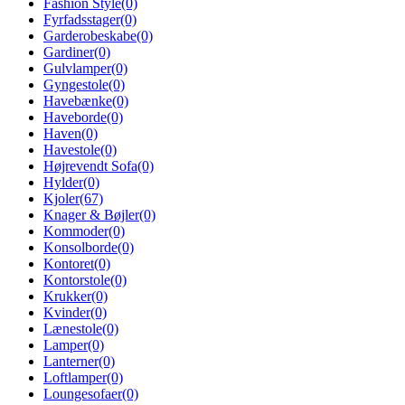
Fashion Style
(0)
Fyrfadsstager
(0)
Garderobeskabe
(0)
Gardiner
(0)
Gulvlamper
(0)
Gyngestole
(0)
Havebænke
(0)
Haveborde
(0)
Haven
(0)
Havestole
(0)
Højrevendt Sofa
(0)
Hylder
(0)
Kjoler
(67)
Knager & Bøjler
(0)
Kommoder
(0)
Konsolborde
(0)
Kontoret
(0)
Kontorstole
(0)
Krukker
(0)
Kvinder
(0)
Lænestole
(0)
Lamper
(0)
Lanterner
(0)
Loftlamper
(0)
Loungesofaer
(0)