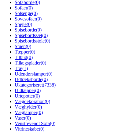
Sofaborde
(0)
Sofaer
(0)
Solsenge
(0)
Sovesofaer
(0)
Spejle
(0)
Spiseborde
(0)
Spisebordssæt
(0)
Spisebordsstole
(0)
Stuen
(0)
Tæpper
(0)
Tilbud
(0)
Tillægsplader
(0)
Træ
(1)
Udendørslamper
(0)
Udtræksborde
(0)
Ukategoriseret
(7338)
Uldtæpper
(0)
Urtepotter
(0)
Vægdekoration
(0)
Væghylder
(0)
Væglamper
(0)
Vaser
(0)
Venstrevendt Sofa
(0)
Vitrineskabe
(0)