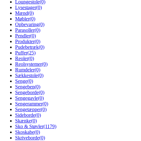
Loungestole
(0)
Lysestager
(0)
Mænd
(0)
Møbler
(0)
Opbevaring
(0)
Parasoller
(0)
Pendler
(0)
Produkter
(0)
Pudebetræk
(0)
Puffer
(25)
Reoler
(0)
Reolsystemer
(0)
Rumdeler
(0)
Sækkestole
(0)
Senge
(0)
Sengeben
(0)
Sengeborde
(0)
Sengegavle
(0)
Sengerammer
(0)
Sengetæpper
(0)
Sideborde
(0)
Skænke
(0)
Sko & Støvler
(1179)
Skoskabe
(0)
Skriveborde
(0)