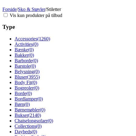
Forside
/
Sko & Støvler
/
Stiletter
Vis kun produkter på tilbud
Type
Accessories
(1260)
Activities
(0)
Bænke
(0)
Bakker
(0)
Barborde
(0)
Barstole
(0)
Belysning
(0)
Bluser
(3955)
Body Fit
(0)
Bogreoler
(0)
Borde
(0)
Bordlamper
(0)
Børn
(0)
Børnemøbler
(0)
Bukser
(2140)
Chaiselongsofaer
(0)
Collections
(0)
Daybeds
(0)