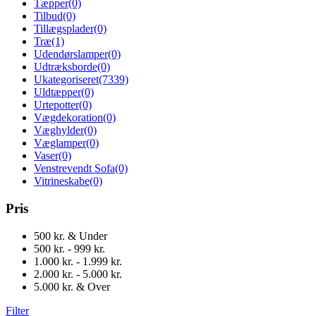
Tæpper
(0)
Tilbud
(0)
Tillægsplader
(0)
Træ
(1)
Udendørslamper
(0)
Udtræksborde
(0)
Ukategoriseret
(7339)
Uldtæpper
(0)
Urtepotter
(0)
Vægdekoration
(0)
Væghylder
(0)
Væglamper
(0)
Vaser
(0)
Venstrevendt Sofa
(0)
Vitrineskabe
(0)
Pris
500 kr. & Under
500 kr. - 999 kr.
1.000 kr. - 1.999 kr.
2.000 kr. - 5.000 kr.
5.000 kr. & Over
Filter