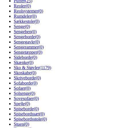
Puffer
(25)
Reoler
(0)
Reolsystemer
(0)
Rumdeler
(0)
Sækkestole
(0)
Senge
(0)
Sengeben
(0)
Sengeborde
(0)
Sengegavle
(0)
Sengerammer
(0)
Sengetæpper
(0)
Sideborde
(0)
Skænke
(0)
Sko & Støvler
(1179)
Skoskabe
(0)
Skriveborde
(0)
Sofaborde
(0)
Sofaer
(0)
Solsenge
(0)
Sovesofaer
(0)
Spejle
(0)
Spiseborde
(0)
Spisebordssæt
(0)
Spisebordsstole
(0)
Stuen
(0)