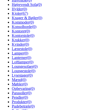
Havestole
(0)
Højrevendt Sofa
(0)
Hylder
(0)
Kjoler
(67)
Knager & Bøjler
(0)
Kommoder
(0)
Konsolborde
(0)
Kontoret
(0)
Kontorstole
(0)
Krukker
(0)
Kvinder
(0)
Lænestole
(0)
Lamper
(0)
Lanterner
(0)
Loftlamper
(0)
Loungesofaer
(0)
Loungestole
(0)
Lysestager
(0)
Mænd
(0)
Møbler
(0)
Opbevaring
(0)
Parasoller
(0)
Pendler
(0)
Produkter
(0)
Pudebetræk
(0)