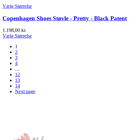
Vælg Størrelse
Copenhagen Shoes Støvle - Pretty - Black Patent
1.198,00
kr.
Vælg Størrelse
1
2
3
4
…
12
13
14
Next page