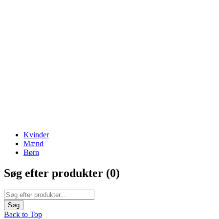
The Best Lamps
ENJOY FREE SHIPPING
Kvinder
Mænd
Børn
Søg efter produkter (
0
)
Back to Top