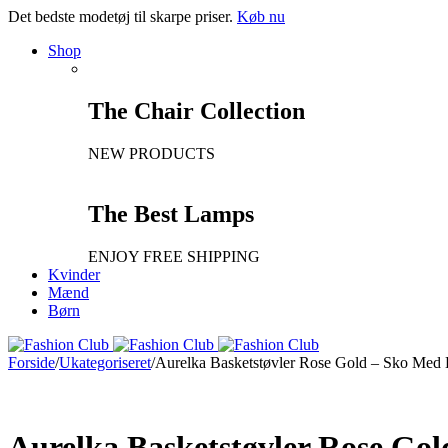
Det bedste modetøj til skarpe priser.
Køb nu
Shop
The Chair Collection
NEW PRODUCTS
The Best Lamps
ENJOY FREE SHIPPING
Kvinder
Mænd
Børn
Forside
/
Ukategoriseret
/
Aurelka Basketstøvler Rose Gold – Sko Med E
Ny
Aurelka Basketstøvler Rose Gol