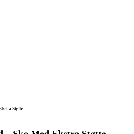
kstra Støtte
d – Sko Med Ekstra Støtte