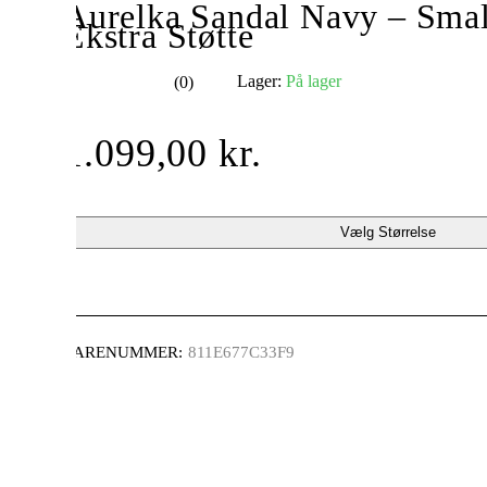
Aurelka Sandal Navy – Sma
Ekstra Støtte
Lager:
På lager
(0)
ud af 5
1.099,00
kr.
Vælg Størrelse
VARENUMMER:
811E677C33F9