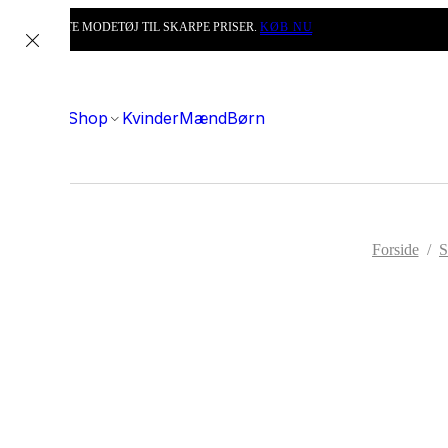
DET BEDSTE MODETØJ TIL SKARPE PRISER.
KØB NU
Shop
Kvinder
Mænd
Børn
Forside
/
S
NY