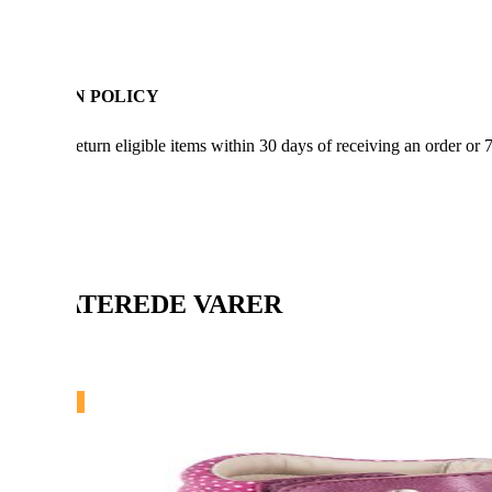
RETURN POLICY
You can return eligible items within 30 days of receiving an order or 
RELATEREDE VARER
NY