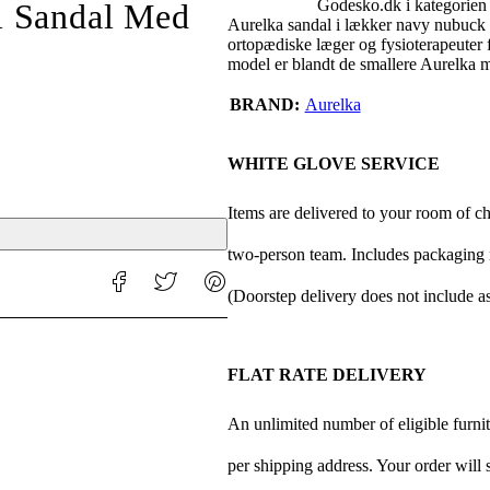
Godesko.dk i kategorien
l Sandal Med
Aurelka sandal i lækker navy nubuck s
ortopædiske læger og fysioterapeuter f
model er blandt de smallere Aurelka
BRAND
Aurelka
WHITE GLOVE SERVICE
Items are delivered to your room of c
two-person team. Includes packaging r
(Doorstep delivery does not include a
FLAT RATE DELIVERY
An unlimited number of eligible furnitu
per shipping address. Your order will 