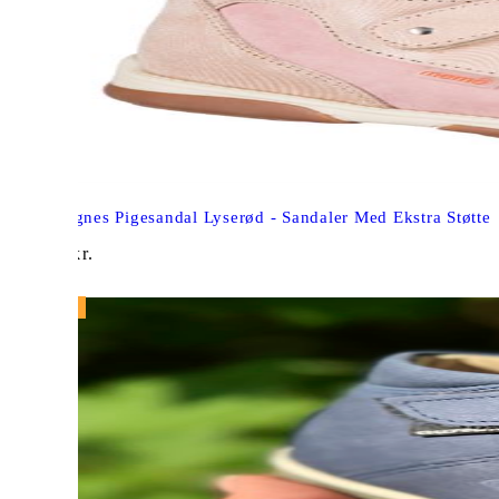
Memo Agnes Pigesandal Lyserød - Sandaler Med Ekstra Støtte
769,00
kr.
NY