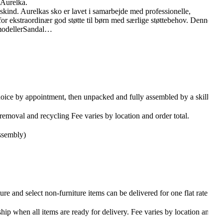
 Aurelka.
kind. Aurelkas sko er lavet i samarbejde med professionelle,
or ekstraordinær god støtte til børn med særlige støttebehov. Denne
 modellerSandal…
hoice by appointment, then unpacked and fully assembled by a skilled
emoval and recycling Fee varies by location and order total.
ssembly)
re and select non-furniture items can be delivered for one flat rate
ship when all items are ready for delivery. Fee varies by location and