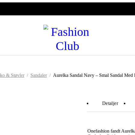
ko & Støvler
/
Sandaler
/
Aurelka Sandal Navy – Smal Sandal Med E
Detaljer
Onefashion fandt Aurelk