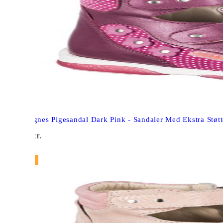
Memo Agnes Pigesandal Dark Pink - Sandaler Med Ekstra Støtt
769,00
kr.
NY