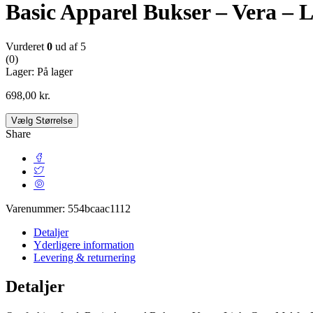
Basic Apparel Bukser – Vera – 
Vurderet
0
ud af 5
(0)
Lager:
På lager
698,00
kr.
Vælg Størrelse
Share
Varenummer:
554bcaac1112
Detaljer
Yderligere information
Levering & returnering
Detaljer