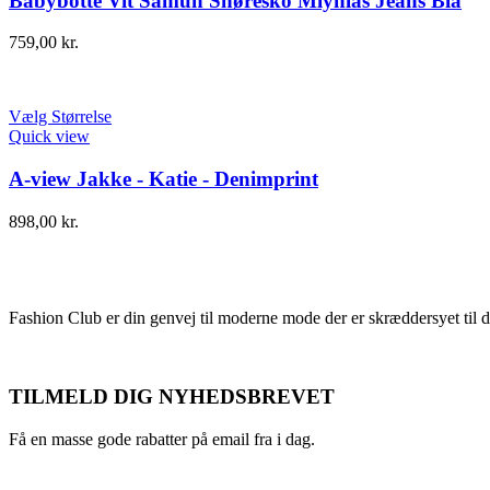
Babybotte Vit Samun Snøresko Mlynlås Jeans Blå
759,00
kr.
Vælg Størrelse
Quick view
A-view Jakke - Katie - Denimprint
898,00
kr.
Fashion Club er din genvej til moderne mode der er skræddersyet til d
TILMELD DIG NYHEDSBREVET
Få en masse gode rabatter på email fra i dag.