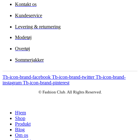
Kontakt os
Kundeservice
Levering & returnering
Modetøj
Overtøj
Sommerjakker
Tb-icon-brand-facebook
Tb-icon-brand-twitter
Tb-icon-brand-
instagram
Tb-icon-brand-pinterest
© Fashion Club. All Rights Reserved.
Hjem
Shop
Produkt
Blog
Om os