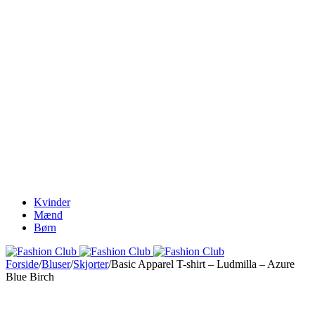
The Best Lamps
ENJOY FREE SHIPPING
Kvinder
Mænd
Børn
Forside
/
Bluser
/
Skjorter
/
Basic Apparel T-shirt – Ludmilla – Azure
Blue Birch