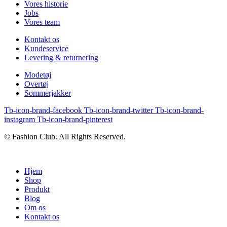
Vores historie
Jobs
Vores team
Kontakt os
Kundeservice
Levering & returnering
Modetøj
Overtøj
Sommerjakker
Tb-icon-brand-facebook
Tb-icon-brand-twitter
Tb-icon-brand-
instagram
Tb-icon-brand-pinterest
© Fashion Club. All Rights Reserved.
Hjem
Shop
Produkt
Blog
Om os
Kontakt os