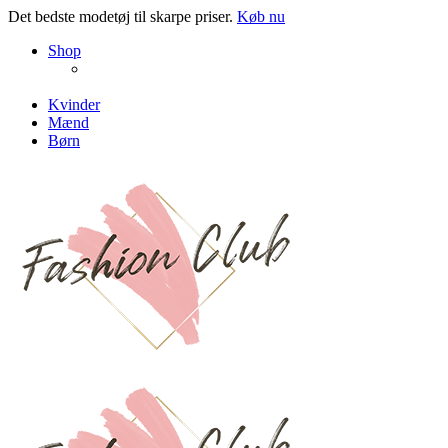
Det bedste modetøj til skarpe priser.
Køb nu
NEW PRODUCTS
Shop
ENJOY FREE SHIPPING
The Chair Collection
The Best Lamps
Kvinder
Mænd
Børn