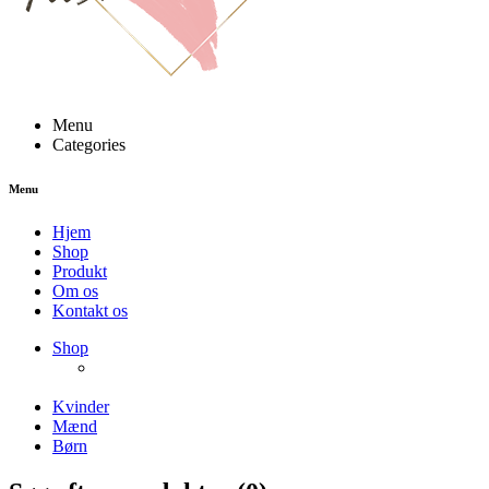
Menu
Categories
Menu
Hjem
Shop
Produkt
Om os
Kontakt os
NEW PRODUCTS
Shop
ENJOY FREE SHIPPING
The Chair Collection
The Best Lamps
Kvinder
Mænd
Børn