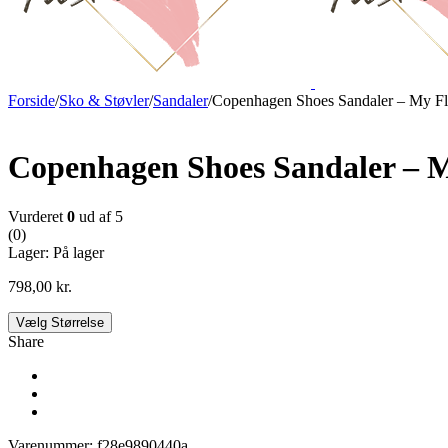
Forside
/
Sko & Støvler
/
Sandaler
/
Copenhagen Shoes Sandaler – My Fl
Copenhagen Shoes Sandaler – 
Vurderet
0
ud af 5
(0)
Lager:
På lager
798,00
kr.
Vælg Størrelse
Share
Varenummer:
f28e9890440a