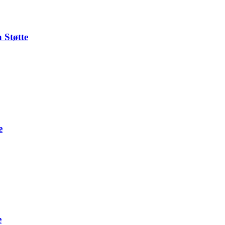
 Støtte
e
e