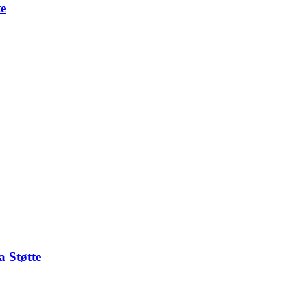
te
 Støtte