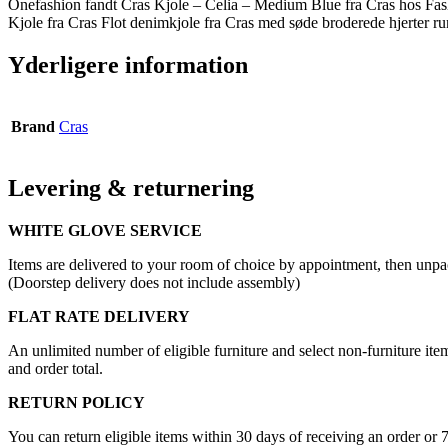
Onefashion fandt Cras Kjole – Celia – Medium Blue fra Cras hos Fash
Kjole fra Cras Flot denimkjole fra Cras med søde broderede hjerter r
Yderligere information
Brand
Cras
Levering & returnering
WHITE GLOVE SERVICE
Items are delivered to your room of choice by appointment, then unpa
(Doorstep delivery does not include assembly)
FLAT RATE DELIVERY
An unlimited number of eligible furniture and select non-furniture item
and order total.
RETURN POLICY
You can return eligible items within 30 days of receiving an order or 