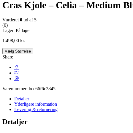
Cras Kjole – Celia – Medium Bl
Vurderet
0
ud af 5
(0)
Lager:
På lager
1.498,00
kr.
Vælg Størrelse
Share
Varenummer:
bcc66f6c2845
Detaljer
Yderligere information
Levering & returnering
Detaljer