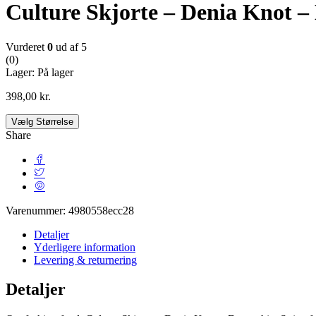
Culture Skjorte – Denia Knot –
Vurderet
0
ud af 5
(0)
Lager:
På lager
398,00
kr.
Vælg Størrelse
Share
Varenummer:
4980558ecc28
Detaljer
Yderligere information
Levering & returnering
Detaljer