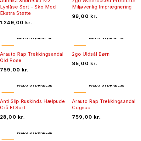
Aurelka Snøresko M2
2go Waterbased Protector
Lynlåse Sort - Sko Med
Miljøvenlig Imprægnering
Ekstra Støtte
99,00
kr.
1.249,00
kr.
VÆLG STØRRELSE
VÆLG STØRRELSE
NY
NY
Arauto Rap Trekkingsandal
2go Uldsål Børn
Old Rose
85,00
kr.
759,00
kr.
VÆLG STØRRELSE
VÆLG STØRRELSE
NY
NY
Anti Slip Ruskinds Hælpude
Arauto Rap Trekkingsandal
Grå El Sort
Cognac
28,00
kr.
759,00
kr.
VÆLG STØRRELSE
NY