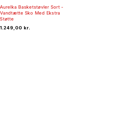
Aurelka Basketstøvler Sort -
Vandtætte Sko Med Ekstra
Støtte
1.249,00
kr.
Fashion Club er din genvej til moderne
mode der er skræddersyet til dig og din
krop.
TILMELD DIG NYHEDSBREVET
Få en masse gode rabatter på email fra i dag.