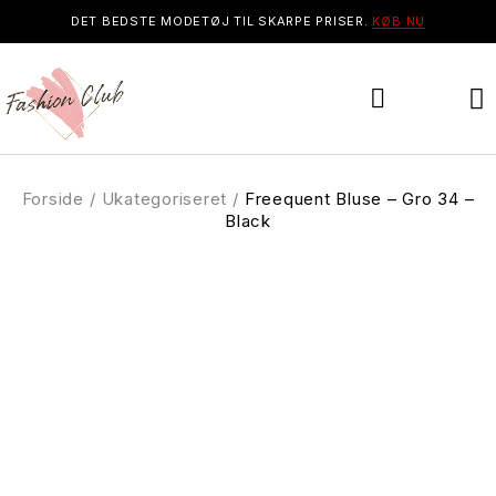
DET BEDSTE MODETØJ TIL SKARPE PRISER.
KØB NU
Forside
/
Ukategoriseret
/
Freequent Bluse – Gro 34 –
Black