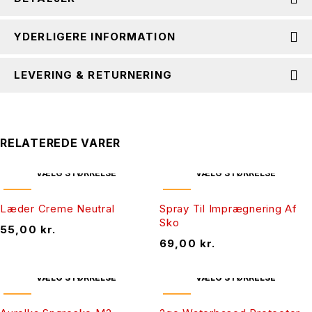
YDERLIGERE INFORMATION
LEVERING & RETURNERING
RELATEREDE VARER
VÆLG STØRRELSE
VÆLG STØRRELSE
NY
NY
Læder Creme Neutral
Spray Til Imprægnering Af
Sko
55,00
kr.
69,00
kr.
VÆLG STØRRELSE
VÆLG STØRRELSE
NY
NY