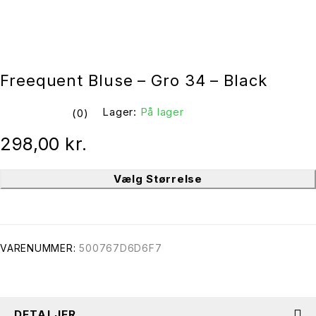
Freequent Bluse – Gro 34 – Black
Lager:
På lager
(0)
ud af 5
298,00
kr.
Vælg Størrelse
VARENUMMER:
500767D6D6F7
DETALJER