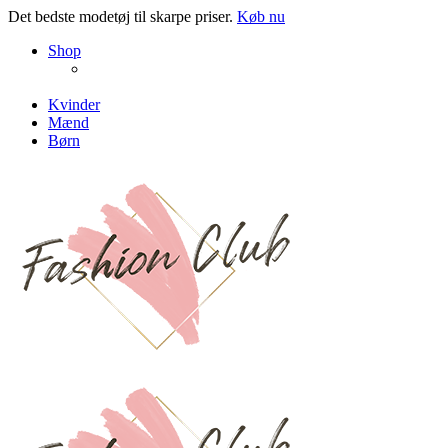
Det bedste modetøj til skarpe priser.
Køb nu
NEW PRODUCTS
Shop
ENJOY FREE SHIPPING
The Chair Collection
The Best Lamps
Kvinder
Mænd
Børn