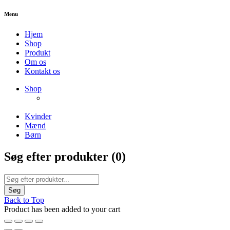
Menu
Hjem
Shop
Produkt
Om os
Kontakt os
NEW PRODUCTS
Shop
ENJOY FREE SHIPPING
The Chair Collection
The Best Lamps
Kvinder
Mænd
Børn
Søg efter produkter (
0
)
Back to Top
Product has been added to your cart