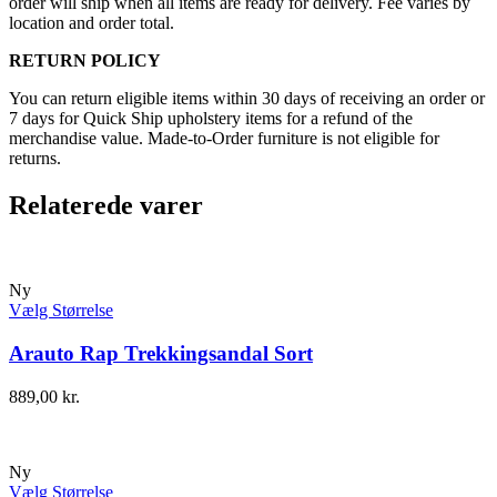
order will ship when all items are ready for delivery. Fee varies by
location and order total.
RETURN POLICY
You can return eligible items within 30 days of receiving an order or
7 days for Quick Ship upholstery items for a refund of the
merchandise value. Made-to-Order furniture is not eligible for
returns.
Relaterede varer
Ny
Vælg Størrelse
Arauto Rap Trekkingsandal Sort
889,00
kr.
Ny
Vælg Størrelse