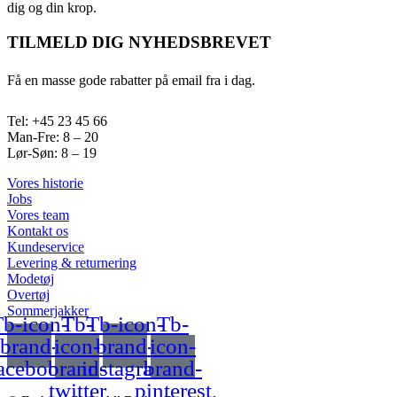
dig og din krop.
TILMELD DIG NYHEDSBREVET
Få en masse gode rabatter på email fra i dag.
Tel: +45 23 45 66
Man-Fre: 8 – 20
Lør-Søn: 8 – 19
Vores historie
Jobs
Vores team
Kontakt os
Kundeservice
Levering & returnering
Modetøj
Overtøj
Sommerjakker
b-icon-
Tb-
Tb-icon-
Tb-
brand-
icon-
brand-
icon-
acebook
brand-
instagram
brand-
twitter
pinterest