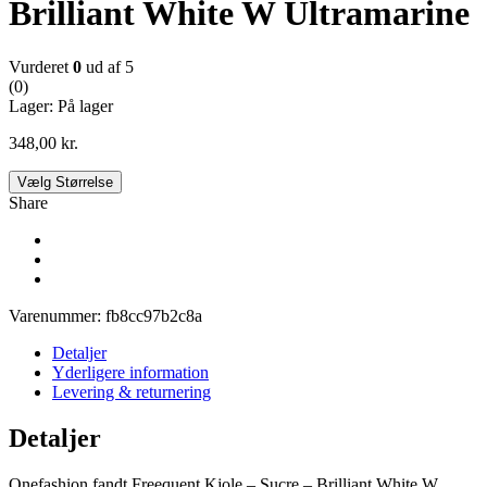
Brilliant White W Ultramarine
Vurderet
0
ud af 5
(0)
Lager:
På lager
348,00
kr.
Vælg Størrelse
Share
Varenummer:
fb8cc97b2c8a
Detaljer
Yderligere information
Levering & returnering
Detaljer
Onefashion fandt Freequent Kjole – Sucre – Brilliant White W